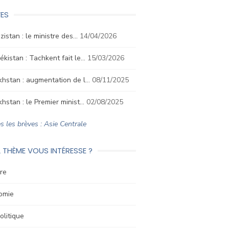
ES
izistan : le ministre des…
14/04/2026
kistan : Tachkent fait le…
15/03/2026
hstan : augmentation de l…
08/11/2025
hstan : le Premier minist…
02/08/2025
s les brèves : Asie Centrale
 THÈME VOUS INTÉRESSE ?
re
omie
litique