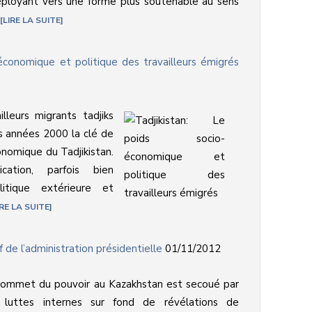
ployant vers une forme plus soutenable au sens
LIRE LA SUITE
-économique et politique des travailleurs émigrés
lleurs migrants tadjiks
s années 2000 la clé de
nomique du Tadjikistan.
cation, parfois bien
litique extérieure et
IRE LA SUITE
 de l’administration présidentielle
01/11/2012
sommet du pouvoir au Kazakhstan est secoué par
 luttes internes sur fond de révélations de