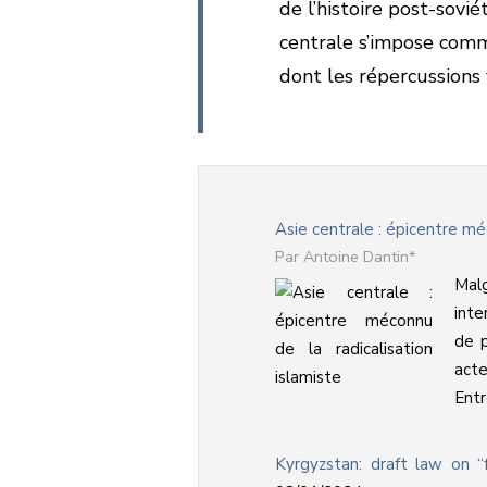
de l’histoire post-sovi
centrale s’impose comme
dont les répercussions v
Asie centrale : épicentre méc
Antoine Dantin*
Mal
inte
de p
acte
Entr
Kyrgyzstan: draft law on 