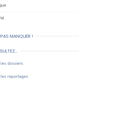
ique
été
 PAS MANQUER !
SULTEZ…
les dossiers
les reportages