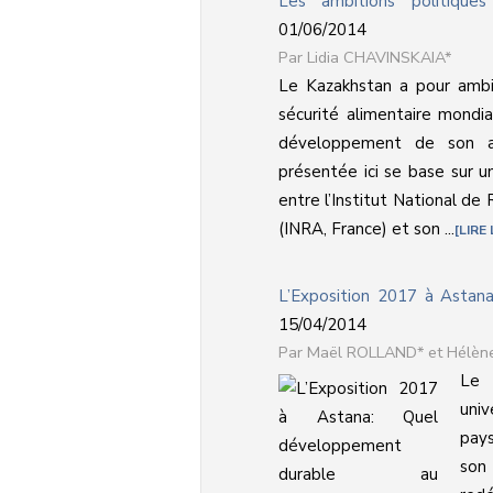
Les ambitions politique
01/06/2014
Lidia CHAVINSKAIA*
Le Kazakhstan a pour ambit
sécurité alimentaire mondia
développement de son ag
présentée ici se base sur u
entre l’Institut National d
(INRA, France) et son ...
LIRE
L’Exposition 2017 à Astan
15/04/2014
Maël ROLLAND* et Hélè
Le K
univ
pays
son 