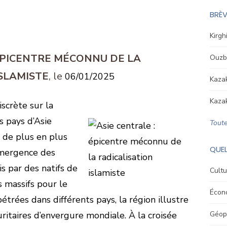
BRÈV
Kirgh
 ÉPICENTRE MÉCONNU DE LA
Ouzbé
ISLAMISTE
06/01/2025
Kazak
Kazak
scrète sur la
s pays d’Asie
Toute
t de plus en plus
QUEL
émergence des
s par des natifs de
Cultu
s massifs pour le
Écon
étrées dans différents pays, la région illustre
ritaires d’envergure mondiale. À la croisée
Géopo