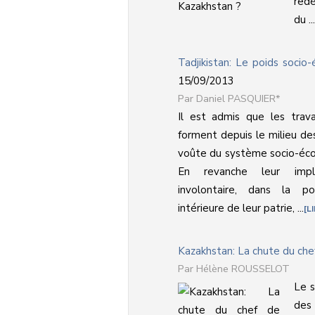
redé
du ...
Tadjikistan: Le poids socio
15/09/2013
Daniel PASQUIER*
Il est admis que les travai
forment depuis le milieu de
voûte du système socio-éco
En revanche leur impli
involontaire, dans la po
intérieure de leur patrie, ...
L
Kazakhstan: La chute du chef
Hélène ROUSSELOT
Le 
des