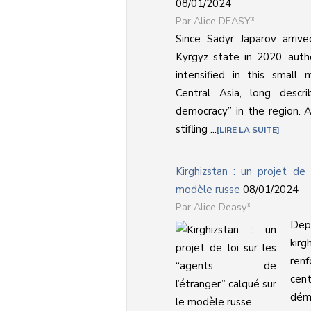
08/01/2024
Alice DEASY*
Since Sadyr Japarov arriv
Kyrgyz state in 2020, autho
intensified in this small 
Central Asia, long descr
democracy” in the region. 
stifling ...
LIRE LA SUITE
Kirghizstan : un projet de 
modèle russe
08/01/2024
Alice Deasy*
Depu
kirg
ren
cen
démo