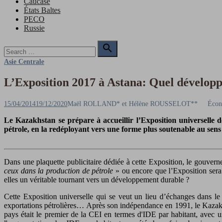
Caucase
États Baltes
PECO
Russie
Search

for:
Search
Asie Centrale
L’Exposition 2017 à Astana: Quel dévelop
Posted
Author
15/04/2014
19/12/2020
Maël ROLLAND* et Hélène ROUSSELOT**
Écon
on
Le Kazakhstan se prépare à accueillir l’Exposition universelle d
pétrole, en la redéployant vers une forme plus soutenable au se
Dans une plaquette publicitaire dédiée à cette Exposition, le gouv
ceux dans la production de pétrole
» ou encore que l’Exposition ser
elles un véritable tournant vers un développement durable ?
Cette Exposition universelle qui se veut un lieu d’échanges dans le
exportations pétrolières… Après son indépendance en 1991, le Kazakhst
pays était le premier de la CEI en termes d'IDE par habitant, avec un