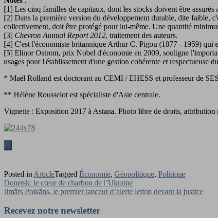
Notes
:
[1] Les cinq familles de capitaux, dont les stocks doivent être assurés au
[2] Dans la première version du développement durable, dite faible, c'e
collectivement, doit être protégé pour lui-même. Une quantité minimum
[3]
Chevron Annual Report 2012
, traitement des auteurs.
[4] C'est l'économiste britannique Arthur C. Pigou (1877 - 1959) qui e
[5] Elinor Ostrom, prix Nobel d'économie en 2009, souligne l'importance
usages pour l'établissement d'une gestion cohérente et respectueuse d
* Maël Rolland est doctorant au CEMI / EHESS et professeur de SES
** Hélène Rousselot est spécialiste d'Asie centrale.
Vignette : Exposition 2017 à Astana. Photo libre de droits, attribution
Posted in
Article
Tagged
Économie
,
Géopolitique
,
Politique
Navigation
Donetsk: le cœur de charbon de l’Ukraine
Ilmārs Poikāns, le premier lanceur d’alerte letton devant la justice
de
l’article
Recevez notre newsletter