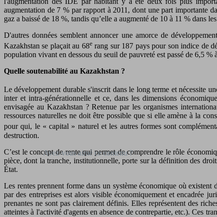
l'augmentation des IDE par habitant y a été deux fois plus impor
augmentation de 7 % par rapport à 2011, dont une part importante dan
gaz a baissé de 18 %, tandis qu’elle a augmenté de 10 à 11 % dans les 
D'autres données semblent annoncer une amorce de développement d
e
Kazakhstan se plaçait au 68
rang sur 187 pays pour son indice de dév
population vivant en dessous du seuil de pauvreté est passé de 6,5 % 
Quelle soutenabilité au Kazakhstan ?
Le développement durable s'inscrit dans le long terme et nécessite u
inter et intra-générationnelle et ce, dans les dimensions économique
envisagée au Kazakhstan ? Retenue par les organismes internationaux,
ressources naturelles ne doit être possible que si elle amène à la con
pour qui, le « capital » naturel et les autres formes sont complément
destruction.
C’est le concept de rente qui permet de comprendre le rôle économiqu
pièce, dont la tranche, institutionnelle, porte sur la définition des d
État.
Les rentes prennent forme dans un système économique où existent des d
par des entreprises est alors visible économiquement et encadrée jur
prenantes ne sont pas clairement définis. Elles représentent des rich
atteintes à l'activité d'agents en absence de contrepartie, etc.). Ces t