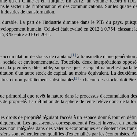
tante qu’en Chine et en Turquie. En 2012, un volume record d’IDE de
s le secteur de l’information et des communications. Sur les quatre der
industries de transformation.
urable. La part de l'industrie diminue dans le PIB du pays, puisq
eloppement humain. Celui-ci était évalué en 2012 à 0.754, classant le 
à 5,3 % entre 2010 et 2011.
[1]
ne accumulation de stocks de capitaux
à transmettre d'une génération 
, sociale et environnementale. Toutefois, deux interprétations opposée
 la première, dite faible, suppose que le capital naturel est parfait
stitution d'un autre stock de capital, au moins équivalent. La deuxième, 
[2]
aires et non parfaitement substituables
: chacun des stocks doit être
e primordial que revêt la nature dans le processus d'accumulation des
roits de propriété. La définition de la sphère de rente relève donc de la 
roits de propriété régulant l'accès à un espace donné, tout en définiss
idiquement. Les quasi-rentes correspondent à l'exact inverse, en toucha
esses non intégrées dans des valeurs économiques et dénotent des trans
ransferts sont généralement qualifiés d'externalités par les économistes. A