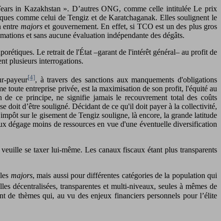
Years in Kazakhstan ». D’autres ONG, comme celle intitulée Le prix
giques comme celui de Tengiz et de Karatchaganak. Elles soulignent le
n entre
majors
et gouvernement. En effet, si TCO est un des plus gros
timations et sans aucune évaluation indépendante des dégâts.
rétiques. Le retrait de l'État –garant de l'intérêt général– au profit de
nt plusieurs interrogations.
[4]
ur-payeur
, à travers des sanctions aux manquements d'obligations
e toute entreprise privée, est la maximisation de son profit, l'équité au
n de ce principe, ne signifie jamais le recouvrement total des coûts
 doit d’être souligné. Décidant de ce qu'il doit payer à la collectivité,
'impôt sur le gisement de Tengiz souligne, là encore, la grande latitude
aux dégage moins de ressources en vue d'une éventuelle diversification
euille se taxer lui-même. Les canaux fiscaux étant plus transparents
 les
majors
, mais aussi pour différentes catégories de la population qui
elles décentralisées, transparentes et multi-niveaux, seules à mêmes de
ant de thèmes qui, au vu des enjeux financiers personnels pour l’élite