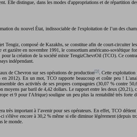
t. Elle distingue, dans les modes d'appropriations et de répartition des 
mation du nouvel État, indissociable de l'exploitation de l’un des cham
 Tengiz, composé de Kazakhs, se constitue afin de court-circuiter les 
lière et gazière en novembre 1991, le consortium américano-soviétique 
pour la création de la société mixte TengizChevrOil (TCO). Ce contrat a
pays indépendant.
[3]
otaux de Chevron sur ses opérations de production
. Cette exploitation
% en 2012). En un mot, TCO rapporte beaucoup et coûte peu ! L'analyse
l'ensemble des activités de ses propres compagnies (30,07 % contre 5
on moyens par baril de 4,42 dollars. Le rapport entre les deux (20,21)
ope et 9 pour l'Afrique) souligne un peu plus la rentabilité très forte 
era très important à l’avenir pour ses opérateurs. En effet, TCO détien
e-ci s'élève encore à 30,2 % même si elle diminue légèrement (depuis 
ns le monde.