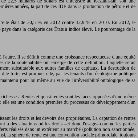
 22,5 milliards de dollars est enregistré au Kazakhstan, soit une
nières années, la part de ces IDE dans la production de pétrole et de
u’elle était de 30,5 % en 2012 contre 32,9 % en 2010. En 2012, le
pays dans la catégorie des États à indice élevé. Le pourcentage de la
à l'autre. Il se définit comme une croissance respectueuse d'une équité
s de la soutenabilité ont émergé de cette définition. Laquelle serait
ement substituable aux autres familles de capitaux. La destruction de
dite forte, est promue, elle, par les tenants d'un écologisme politique
 maintenu pour lui-même au vue de l'irréversibilité ontologique de sa
 richesses. Rentes et quasi-rentes sont les faces opposées d'une même
loi : elle est une condition première du processus de développement d'un
ant les droits et les devoirs des propriétaires. La captation de rentes
nt à des situations où les droits –et donc l'usage– comme les parties
ferts réalisés dans un extérieur au marché (pollution non sanctionnée,
insi, la sphère de rente est une convention sociale primordiale, toujours