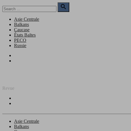
Skip
Search

to
for:
Search
content
Asie Centrale
Balkans
Caucase
États Baltes
PECO
Russie
Facebook
Twitter
REGARD SUR L'EST
Revue
Facebook
Twitter
Asie Centrale
Balkans