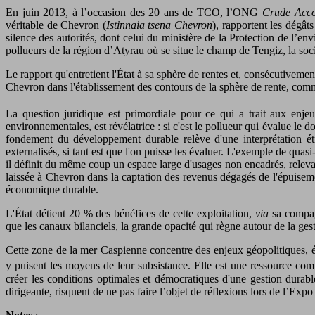
En juin 2013, à l’occasion des 20 ans de TCO, l’ONG
Crude Acco
véritable de Chevron (
Istinnaia tsena Chevron
), rapportent les dégâ
silence des autorités, dont celui du ministère de la Protection de l’e
pollueurs de la région d’Atyrau où se situe le champ de Tengiz, la soc
Le rapport qu'entretient l'État à sa sphère de rentes et, consécutivemen
Chevron dans l'établissement des contours de la sphère de rente, comme 
La question juridique est primordiale pour ce qui a trait aux enje
environnementales, est révélatrice : si c'est le pollueur qui évalue le 
fondement du développement durable relève d'une interprétation étro
externalisés, si tant est que l'on puisse les évaluer. L'exemple de quas
il définit du même coup un espace large d'usages non encadrés, relevant
laissée à Chevron dans la captation des revenus dégagés de l'épuiseme
économique durable.
L'État détient 20 % des bénéfices de cette exploitation,
via
sa compagn
que les canaux bilanciels, la grande opacité qui règne autour de la ges
Cette zone de la mer Caspienne concentre des enjeux géopolitiques, é
y puisent les moyens de leur subsistance. Elle est une ressource c
créer les conditions optimales et démocratiques d'une gestion durable
dirigeante, risquent de ne pas faire l’objet de réflexions lors de l’Ex