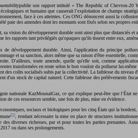
untability
publie son rapport intitulé « The Republic of Chevron-20 
ts écologiques et humains que causerait l’exploitation de champs straté
nvironnement, face à ces atteintes. Ces ONG dénoncent aussi la collusio
iété paie des amendes dont les montants sont fixés selon ses propres es
t, sa vision du développement durable sont ainsi plus que distanciés et apo
les rapports tant privilégiés qu'opaques qu'ils tissent entre eux, amène
ux de développement durable. Ainsi, l'application du principe pollue
dommage et sa sanction, alors même que sa raison d'être essentielle, comm
ite. D'ailleurs, toute amende, quelle qu'elle soit, comme applicatio
i-rentes transformées en rente selon le bon vouloir du pollueur lui-même se
 des coûts socialisés subis par la collectivité. La faiblesse du niveau d
nt d'un stock de capital naturel. Cette faiblesse des prélèvements fisc
ie nationale KazMounaïGaz, ce qui explique peut-être que l’État ne v
tion de ces ressources semble, une fois de plus, mise en évidence.
conomiques, sociaux et biologiques pour les cinq États qui la bordent,
[5]
ommune
, rendant nécessaire la mise en place de structures institutionn
 des diverses richesses, par et pour toutes les parties prenantes. Aut
po 2017 ou dans ses prolongements.