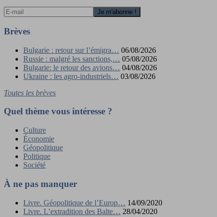
Brèves
Bulgarie : retour sur l’émigra…
06/08/2026
Russie : malgré les sanctions,…
05/08/2026
Bulgarie: le retour des avions…
04/08/2026
Ukraine : les agro-industriels…
03/08/2026
Toutes les brèves
Quel thème vous intéresse ?
Culture
Économie
Géopolitique
Politique
Société
À ne pas manquer
Livre. Géopolitique de l’Europ…
14/09/2020
Livre. L’extradition des Balte…
28/04/2020