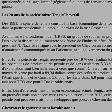
questionnée, sur l'usage lucratif (réglementé ou non) de l'environnemen
pâtissent.
Les 20 ans de la société mixte TengizChevrOil
Dès 1991, la sphère de rente a constitué la base économique de la for
dans la partie occidentale du pays, au nord-est de la mer Caspienne.
Avant même l’effondrement de l’URSS, un groupe de soutien au projet
Puis avec la disparition du ministère soviétique de l'Industrie pétro
président N. Nazarbaev signe avec le président de Chevron un accord 
n’auraient été communiqués ni au Parlement, ni au gouvernement du 
En 2012, le pétrole de Tengiz représente près de 19 % des résultats t
les opérations de production de pétrole et de gaz (seulement 5,33 
d'exploitation sont bien inférieurs à ceux que connaît Chevron sur 
moyen de vente par baril à 89,34 dollars contre des coûts de producti
l'Amérique latine et le Canada, 5,6 pour les États-Unis, 6,9 pour l'Eur
tant pour TCO que pour l’État kazakhstanais.
Enfin, loin d'être seulement un enjeu économique actuel, Tengiz, rest
ou prouvées mais non encore mises en exploitation) et, en 2012, cell
pétrole brut prouvées mais non développées que possède Chevron da
Chevron et le gouvernement kazakhstanais