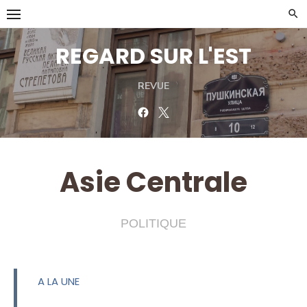
Skip
to
content
REGARD SUR L'EST
REVUE
Facebook
Twitter
Asie Centrale
POLITIQUE
A LA UNE