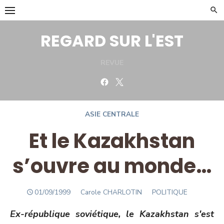
Skip
to
content
REGARD SUR L'EST
REVUE
Facebook
Twitter
ASIE CENTRALE
Et le Kazakhstan
s’ouvre au monde…
POSTED
Author
01/09/1999
Carole CHARLOTIN
POLITIQUE
ON
Ex-république soviétique, le Kazakhstan s'est