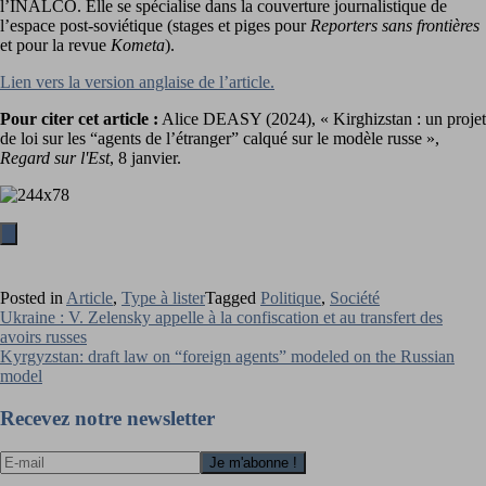
l’INALCO. Elle se spécialise dans la couverture journalistique de
l’espace post-soviétique (stages et piges pour
Reporters sans frontières
et pour la revue
Kometa
).
Lien vers la version anglaise de l’article.
Pour citer cet article :
Alice DEASY (2024), « Kirghizstan : un projet
de loi sur les “agents de l’étranger” calqué sur le modèle russe »,
Regard sur l'Est
, 8 janvier.
Posted in
Article
,
Type à lister
Tagged
Politique
,
Société
Navigation
Ukraine : V. Zelensky appelle à la confiscation et au transfert des
avoirs russes
de
Kyrgyzstan: draft law on “foreign agents” modeled on the Russian
l’article
model
Recevez notre newsletter