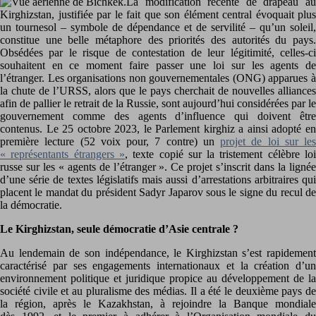
La modification récente de drapeau au
Kirghizstan, justifiée par le fait que son élément central évoquait plus
un tournesol – symbole de dépendance et de servilité – qu’un soleil,
constitue une belle métaphore des priorités des autorités du pays.
Obsédées par le risque de contestation de leur légitimité, celles-ci
souhaitent en ce moment faire passer une loi sur les agents de
l’étranger. Les organisations non gouvernementales (ONG) apparues à
la chute de l’URSS, alors que le pays cherchait de nouvelles alliances
afin de pallier le retrait de la Russie, sont aujourd’hui considérées par le
gouvernement comme des agents d’influence qui doivent être
contenus. Le 25 octobre 2023, le Parlement kirghiz a ainsi adopté en
première lecture (52 voix pour, 7 contre) un
projet de loi sur les
« représentants étrangers »
, texte copié sur la tristement célèbre lo
russe sur les « agents de l’étranger ». Ce projet s’inscrit dans la lignée
d’une série de textes législatifs mais aussi d’arrestations arbitraires qui
placent le mandat du président Sadyr Japarov sous le signe du recul de
la démocratie.
Le Kirghizstan, seule démocratie d’Asie centrale ?
Au lendemain de son indépendance, le Kirghizstan s’est rapidement
caractérisé par ses engagements internationaux et la création d’un
environnement politique et juridique propice au développement de la
société civile et au pluralisme des médias. Il a été le deuxième pays de
la région, après le Kazakhstan, à rejoindre la Banque mondiale