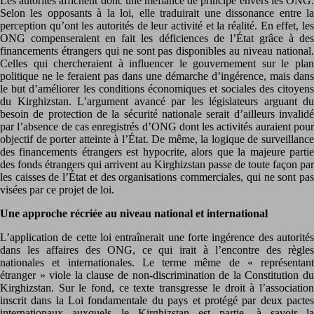
Les autorités affichent donc une méfiance de principe envers les ONG.
Selon les opposants à la loi, elle traduirait une dissonance entre la
perception qu’ont les autorités de leur activité et la réalité. En effet, les
ONG compenseraient en fait les déficiences de l’État grâce à des
financements étrangers qui ne sont pas disponibles au niveau national.
Celles qui chercheraient à influencer le gouvernement sur le plan
politique ne le feraient pas dans une démarche d’ingérence, mais dans
le but d’améliorer les conditions économiques et sociales des citoyens
du Kirghizstan. L’argument avancé par les législateurs arguant du
besoin de protection de la sécurité nationale serait d’ailleurs invalidé
par l’absence de cas enregistrés d’ONG dont les activités auraient pour
objectif de porter atteinte à l’État. De même, la logique de surveillance
des financements étrangers est hypocrite, alors que la majeure partie
des fonds étrangers qui arrivent au Kirghizstan passe de toute façon par
les caisses de l’État et des organisations commerciales, qui ne sont pas
visées par ce projet de loi.
Une approche récriée au niveau national et international
L’application de cette loi entraînerait une forte ingérence des autorités
dans les affaires des ONG, ce qui irait à l’encontre des règles
nationales et internationales. Le terme même de « représentant
étranger » viole la clause de non-discrimination de la Constitution du
Kirghizstan. Sur le fond, ce texte transgresse le droit à l’association
inscrit dans la Loi fondamentale du pays et protégé par deux pactes
internationaux auxquels le Kirghizstan est partie, à savoir la