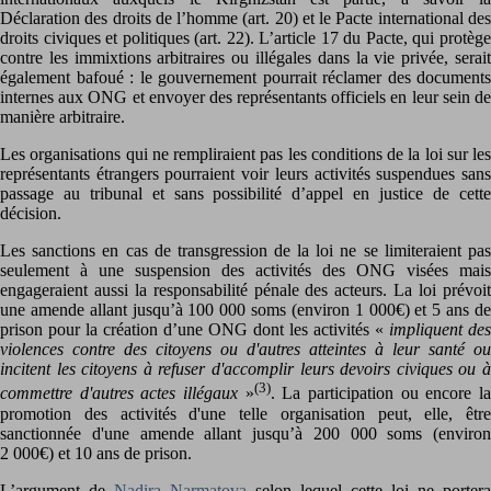
Déclaration des droits de l’homme (art. 20) et le Pacte international des
droits civiques et politiques (art. 22). L’article 17 du Pacte, qui protège
contre les immixtions arbitraires ou illégales dans la vie privée, serait
également bafoué : le gouvernement pourrait réclamer des documents
internes aux ONG et envoyer des représentants officiels en leur sein de
manière arbitraire.
Les organisations qui ne rempliraient pas les conditions de la loi sur les
représentants étrangers pourraient voir leurs activités suspendues sans
passage au tribunal et sans possibilité d’appel en justice de cette
décision.
Les sanctions en cas de transgression de la loi ne se limiteraient pas
seulement à une suspension des activités des ONG visées mais
engageraient aussi la responsabilité pénale des acteurs. La loi prévoit
une amende allant jusqu’à 100 000 soms (environ 1 000€) et 5 ans de
prison pour la création d’une ONG dont les activités «
impliquent des
violences contre des citoyens ou d'autres atteintes à leur santé ou
incitent les citoyens à refuser d'accomplir leurs devoirs civiques ou à
(3)
commettre d'autres actes illégaux
»
. La participation ou encore l
promotion des activités d'une telle organisation peut, elle, être
sanctionnée d'une amende allant jusqu’à 200 000 soms (environ
2 000€) et 10 ans de prison.
L’argument de
Nadira Narmatova
selon lequel cette loi ne portera