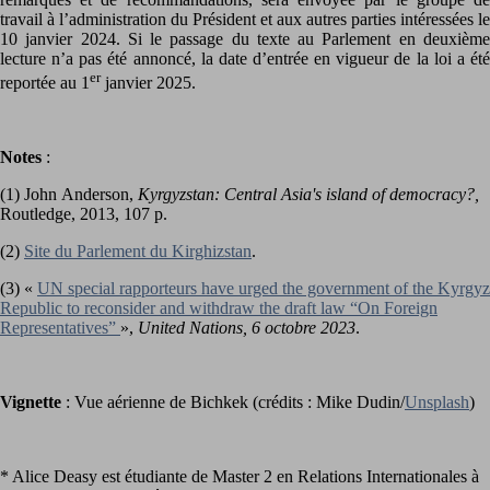
travail à l’administration du Président et aux autres parties intéressées le
10 janvier 2024. Si le passage du texte au Parlement en deuxième
lecture n’a pas été annoncé, la date d’entrée en vigueur de la loi a été
er
reportée au 1
janvier 2025.
Notes
:
(1) John Anderson,
Kyrgyzstan: Central Asia's island of democracy?,
Routledge, 2013, 107 p.
(2)
Site du Parlement du Kirghizstan
.
(3) «
UN special rapporteurs have urged the government of the Kyrgyz
Republic to reconsider and withdraw the draft law “On Foreign
Representatives”
»,
United Nations, 6 octobre 2023
.
Vignette
: Vue aérienne de Bichkek (crédits : Mike Dudin/
Unsplash
)
* Alice Deasy est étudiante de Master 2 en Relations Internationales à