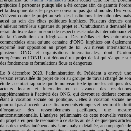
préjudice à personnes puisqu’elle a été conçue afin de garantir l’ordre
et la discipline dans le pays ne convainc pas grand-monde. Des voix
s’élèvent contre le projet au sein des institutions internationales mais
aussi au sein des élites politiques kirghizes. Plusieurs députés ont
d’ailleurs retiré leur signature du projet et l’Ombudsman a demandé le
retrait du texte dans un souci de respect des standards internationaux et
de la Constitution du Kirghizstan. Des médias et des entreprises
commerciales ainsi qu’une centaine d’ONG kirghizes ont également
exprimé leur opposition au projet de loi. Au niveau international,
plusieurs ONG et organisations internationales, dont l’Union
européenne et l’ONU, ont dénoncé un projet de loi qui s’appuie sur
des fondements et formulations flous et dangereux.
Le 8 décembre 2023, l’administration du Président a envoyé une
version retravaillée du projet de loi au groupe de travail chargé de son
étude : celui-ci rapporte que le nouveau texte ignore les critiques des
acteurs locaux et internationaux et avance des restrictions
supplémentaires à l’activité des ONG, qui devront se déclarer comme
étant à vocation sociale ou politique. Celles à vocation sociale ne
pourront pas à accéder à des financements étrangers et perdront le droit
d’organiser des rassemblements pacifiques, une mesure
anticonstitutionnelle. L’analyse préliminaire de cette nouvelle version
du projet a eu peu de résonance à ce stade, au-delà de quelques articles
dans des médias indépendants. Une analyse détaillée, accompagnée de
remarques et de recommandations, sera envoyée par le groupe de