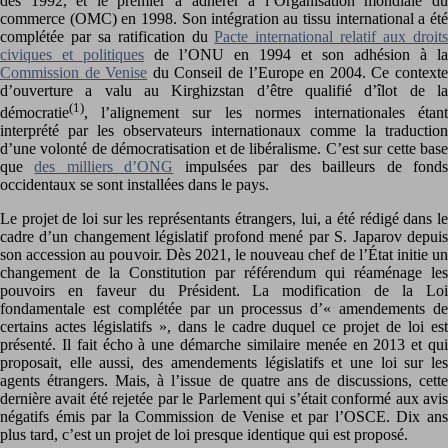
dès 1992, et le premier à adhérer à l’Organisation mondiale du
commerce (OMC) en 1998. Son intégration au tissu international a été
complétée par sa ratification du
Pacte international relatif aux droit
civiques et politiques
de l’ONU en 1994 et son adhésion à la
Commission de Venise
du Conseil de l’Europe en 2004. Ce context
d’ouverture a valu au Kirghizstan d’être qualifié d’îlot de la
(1)
démocratie
, l’alignement sur les normes internationales étant
interprété par les observateurs internationaux comme la traduction
d’une volonté de démocratisation et de libéralisme. C’est sur cette base
que
des milliers d’ONG
impulsées par des bailleurs de fond
occidentaux se sont installées dans le pays.
Le projet de loi sur les représentants étrangers, lui, a été rédigé dans le
cadre d’un changement législatif profond mené par S. Japarov depuis
son accession au pouvoir. Dès 2021, le nouveau chef de l’État initie un
changement de la Constitution par référendum qui réaménage les
pouvoirs en faveur du Président. La modification de la Loi
fondamentale est complétée par un processus d’« amendements de
certains actes législatifs », dans le cadre duquel ce projet de loi est
présenté. Il fait écho à une démarche similaire menée en 2013 et qui
proposait, elle aussi, des amendements législatifs et une loi sur les
agents étrangers. Mais, à l’issue de quatre ans de discussions, cette
dernière avait été rejetée par le Parlement qui s’était conformé aux avis
négatifs émis par la Commission de Venise et par l’OSCE. Dix ans
plus tard, c’est un projet de loi presque identique qui est proposé.