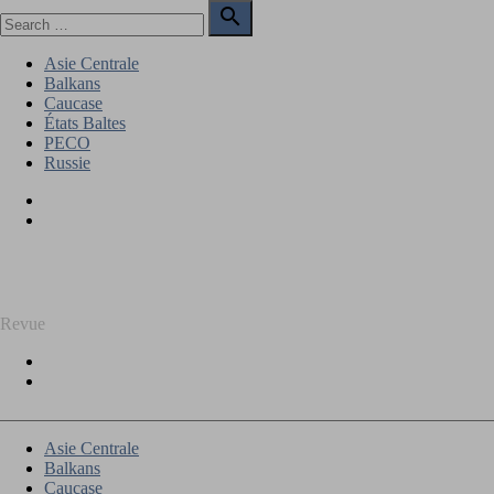
Skip
Search

to
for:
Search
content
Asie Centrale
Balkans
Caucase
États Baltes
PECO
Russie
Facebook
Twitter
REGARD SUR L'EST
Revue
Facebook
Twitter
Asie Centrale
Balkans
Caucase