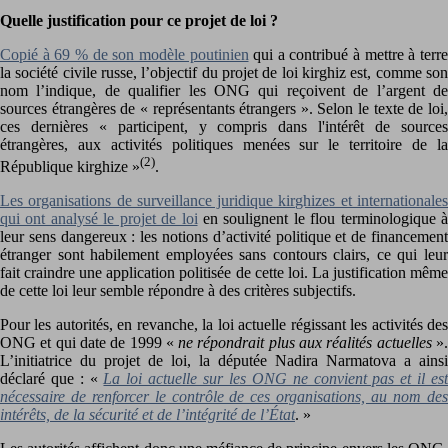
Quelle justification pour ce projet de loi ?
Copié à 69 % de son modèle poutinien
qui a contribué à mettre à terre
la société civile russe, l’objectif du projet de loi kirghiz est, comme son
nom l’indique, de qualifier les ONG qui reçoivent de l’argent de
sources étrangères de « représentants étrangers ». Selon le texte de loi,
ces dernières « participent, y compris dans l'intérêt de sources
étrangères, aux activités politiques menées sur le territoire de la
(2)
République kirghize »
.
Les organisations de surveillance juridique kirghizes et internationales
qui ont analysé le projet de loi
en soulignent le flou terminologique à
leur sens dangereux : les notions d’activité politique et de financement
étranger sont habilement employées sans contours clairs, ce qui leur
fait craindre une application politisée de cette loi. La justification même
de cette loi leur semble répondre à des critères subjectifs.
Pour les autorités, en revanche, la loi actuelle régissant les activités des
ONG et qui date de 1999 «
ne répondrait plus aux réalités actuelles
»
L’initiatrice du projet de loi, la députée Nadira Narmatova a ainsi
déclaré que : «
La loi actuelle sur les ONG ne convient pas et il es
nécessaire de renforcer le contrôle de ces organisations, au nom des
intérêts, de la sécurité et de l’intégrité de l’État
. »