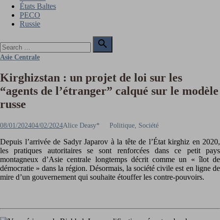
États Baltes
PECO
Russie
Search

for:
Search
Asie Centrale
Kirghizstan : un projet de loi sur les
“agents de l’étranger” calqué sur le modèle
russe
Posted
Author
08/01/2024
04/02/2024
Alice Deasy*
Politique, Société
on
Depuis l’arrivée de Sadyr Japarov à la tête de l’État kirghiz en 2020,
les pratiques autoritaires se sont renforcées dans ce petit pays
montagneux d’Asie centrale longtemps décrit comme un « îlot de
démocratie » dans la région. Désormais, la société civile est en ligne de
mire d’un gouvernement qui souhaite étouffer les contre-pouvoirs.