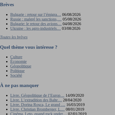
Brèves
Bulgarie : retour sur l’émigra…
06/08/2026
Russie : malgré les sanctions,…
05/08/2026
Bulgarie: le retour des avions…
04/08/2026
Ukraine : les agro-industriels…
03/08/2026
Toutes les brèves
Quel thème vous intéresse ?
Culture
Économie
Géopolitique
Politique
Société
À ne pas manquer
Livre. Géopolitique de l’Europ…
14/09/2020
Livre. L’extradition des Balte…
28/04/2020
Livre. Dorina Roşca, Le grand …
16/03/2019
Livre. Christian Bromberger, L…
08/01/2019
Cinéma. Leto, quand rock under…
02/01/2019