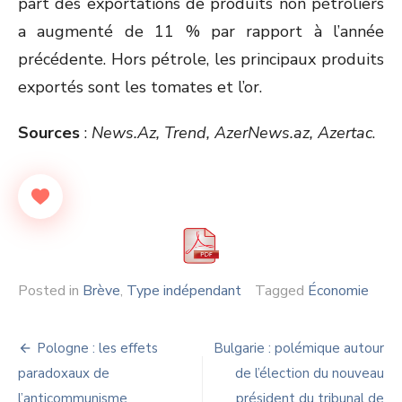
part des exportations de produits non pétroliers
a augmenté de 11 % par rapport à l’année
précédente. Hors pétrole, les principaux produits
exportés sont les tomates et l’or.
Sources
:
News.Az, Trend, AzerNews.az, Azertac
.
Posted in
Brève
,
Type indépendant
Tagged
Économie
Navigation
Pologne : les effets
Bulgarie : polémique autour
de
paradoxaux de
de l’élection du nouveau
l’anticommunisme
président du tribunal de