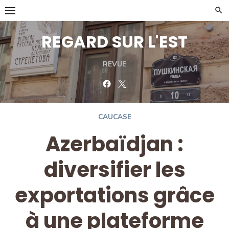
Skip
to
content
REGARD SUR L'EST
REVUE
Facebook
Twitter
CAUCASE
Azerbaïdjan :
diversifier les
exportations grâce
à une plateforme