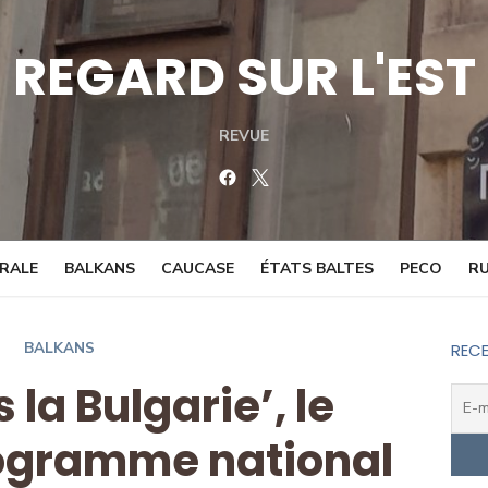
REGARD SUR L'EST
REVUE
Facebook
Twitter
TRALE
BALKANS
CAUCASE
ÉTATS BALTES
PECO
RU
BALKANS
RECE
 la Bulgarie’, le
ogramme national