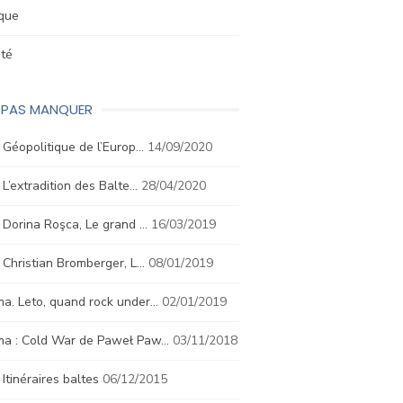
ique
été
E PAS MANQUER
. Géopolitique de l’Europ…
14/09/2020
. L’extradition des Balte…
28/04/2020
. Dorina Roşca, Le grand …
16/03/2019
. Christian Bromberger, L…
08/01/2019
a. Leto, quand rock under…
02/01/2019
ma : Cold War de Paweł Paw…
03/11/2018
. Itinéraires baltes
06/12/2015