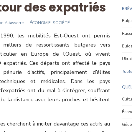
tour des expatriés
BRÈV
Bulga
r
n Altasserre
ÉCONOMIE, SOCIÉTÉ
Russi
1990, les mobilités Est-Ouest ont permis
 milliers de ressortissants bulgares vers
Bulga
rticulier en Europe de l’Ouest, où vivent
Ukrai
expatriés. Ces départs ont affecté le pays
pénurie d’actifs, principalement d’élites
Toute
s, techniques et médicales. Dans les pays
QUEL
 d’expatriés ont du mal à s’intégrer, souffrant
e la distance avec leurs proches, et hésitent
Cultu
Écon
res cherchent à inciter davantage ces actifs au
Géopo