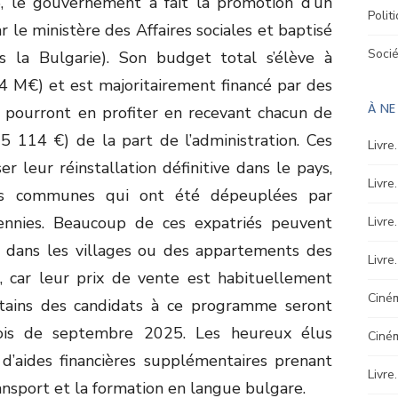
5, le gouvernement a fait la promotion d’un
Polit
e ministère des Affaires sociales et baptisé
Soci
is la Bulgarie). Son budget total s’élève à
34 M€) et est majoritairement financé par des
À N
 pourront en profiter en recevant chacun de
 114 €) de la part de l’administration. Ces
Livre
 leur réinstallation définitive dans le pays,
Livre
tes communes qui ont été dépeuplées par
cennies. Beaucoup de ces expatriés peuvent
Livre
s dans les villages ou des appartements des
Livre
es, car leur prix de vente est habituellement
Ciném
ertains des candidats à ce programme seront
mois de septembre 2025. Les heureux élus
Ciné
d’aides financières supplémentaires prenant
Livre
transport et la formation en langue bulgare.