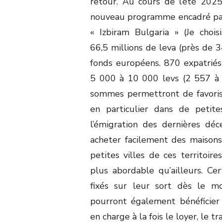
retour. Au cours de l’été 202
nouveau programme encadré par l
« Izbiram Bulgaria » (Je chois
66,5 millions de leva (près de 
fonds européens. 870 expatriés
5 000 à 10 000 levs (2 557 à 5
sommes permettront de favoriser
en particulier dans de peti
l’émigration des dernières dé
acheter facilement des maison
petites villes de ces territoir
plus abordable qu’ailleurs. C
fixés sur leur sort dès le 
pourront également bénéficier 
en charge à la fois le loyer, le 