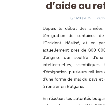
d’aide au re
POSTED
Autho
16/09/2025
Stépha
ON
Depuis le début des années 
l’émigration de centaines de
l’Occident idéalisé, et en pa
actuellement près de 800 000 
d’origine, qui souffre d’une 
intellectuelles, scientifique
d’émigration, plusieurs milliers
d’une forme de mal du pays et d
à rentrer en Bulgarie.
En réaction, les autorités bulga