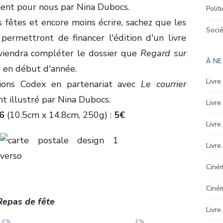
ement pour nous par Nina Dubocs.
Polit
 fêtes et encore moins écrire, sachez que les
Soci
permettront de financer l'édition d'un livre
 viendra compléter le dossier que
Regard sur
À N
e en début d'année.
Livre
tions Codex en partenariat avec
Le courrier
nt illustré par Nina Dubocs.
Livre
6
(10.5cm x 14.8cm, 250g) :
5€
Livre
Livre
Ciném
Ciné
Repas de fête
Livre