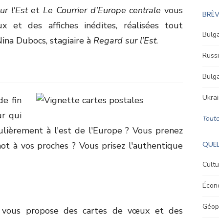
r l'Est
et
Le Courrier d'Europe centrale
vous
BRÈV
 et des affiches inédites, réalisées tout
Bulga
Nina Dubocs, stagiaire à
Regard sur l'Est
.
Russi
Bulga
Ukrai
de fin
ur qui
Toute
ulièrement à l'est de l'Europe ? Vous prenez
QUEL
mot à vos proches ? Vous prisez l'authentique
Cultu
Écon
Géopo
vous propose des cartes de vœux et des