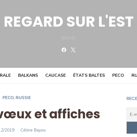
REGARD SUR L'EST
REVUE
Facebook
Twitter
TRALE
BALKANS
CAUCASE
ÉTATS BALTES
PECO
RU
PECO
,
RUSSIE
RECE
vœux et affiches
STED
Author
12/2019
Céline Bayou