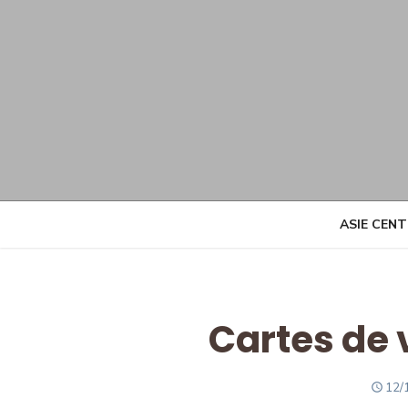
Skip
to
content
ASIE CEN
Cartes de 
PO
12/
ON