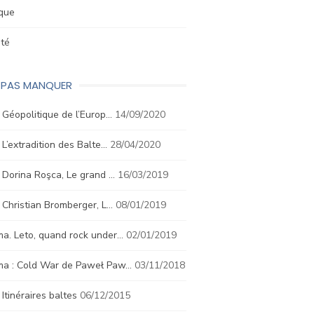
ique
été
E PAS MANQUER
. Géopolitique de l’Europ…
14/09/2020
. L’extradition des Balte…
28/04/2020
. Dorina Roşca, Le grand …
16/03/2019
. Christian Bromberger, L…
08/01/2019
a. Leto, quand rock under…
02/01/2019
ma : Cold War de Paweł Paw…
03/11/2018
. Itinéraires baltes
06/12/2015