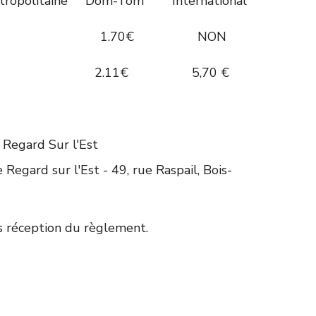
ine Dom-Tom International
+2 1.70€ 1.70€ NON
2 2,11€ 2.11€ 5,70 €
: Regard Sur l'Est
e Regard sur l'Est - 49, rue Raspail, Bois-
s réception du règlement.