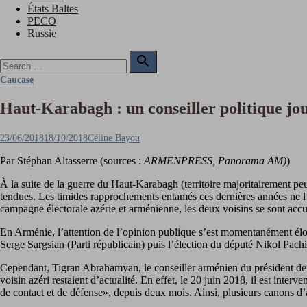
États Baltes
PECO
Russie
Search

for:
Search
Caucase
Haut-Karabagh : un conseiller politique jou
Posted
Author
23/06/2018
18/10/2018
Céline Bayou
on
Par Stéphan Altasserre (sources :
ARMENPRESS, Panorama AM)
)
À la suite de la guerre du Haut-Karabagh (territoire majoritairement pe
tendues. Les timides rapprochements entamés ces dernières années ne l’
campagne électorale azérie et arménienne, les deux voisins se sont acc
En Arménie, l’attention de l’opinion publique s’est momentanément éloign
Serge Sargsian (Parti républicain) puis l’élection du député Nikol Pachi
Cependant, Tigran Abrahamyan, le conseiller arménien du président de
voisin azéri restaient d’actualité. En effet, le 20 juin 2018, il est int
de contact et de défense», depuis deux mois. Ainsi, plusieurs canons d’art