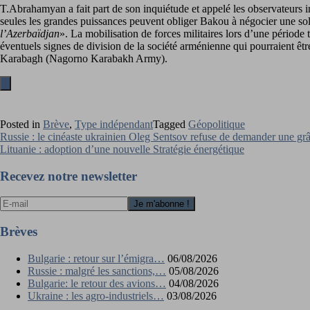
T.Abrahamyan a fait part de son inquiétude et appelé les observateurs in
seules les grandes puissances peuvent obliger Bakou à négocier une solut
l’Azerbaïdjan
». La mobilisation de forces militaires lors d’une périod
éventuels signes de division de la société arménienne qui pourraient êtr
Karabagh (Nagorno Karabakh Army).
Posted in
Brève
,
Type indépendant
Tagged
Géopolitique
Navigation
Russie : le cinéaste ukrainien Oleg Sentsov refuse de demander une grâ
Lituanie : adoption d’une nouvelle Stratégie énergétique
de
l’article
Recevez notre newsletter
Brèves
Bulgarie : retour sur l’émigra…
06/08/2026
Russie : malgré les sanctions,…
05/08/2026
Bulgarie: le retour des avions…
04/08/2026
Ukraine : les agro-industriels…
03/08/2026