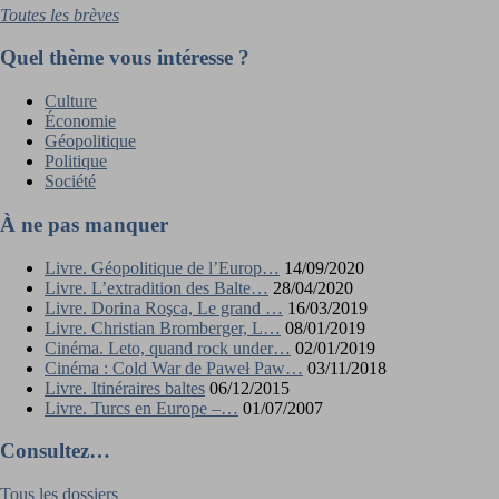
Toutes les brèves
Quel thème vous intéresse ?
Culture
Économie
Géopolitique
Politique
Société
À ne pas manquer
Livre. Géopolitique de l’Europ…
14/09/2020
Livre. L’extradition des Balte…
28/04/2020
Livre. Dorina Roşca, Le grand …
16/03/2019
Livre. Christian Bromberger, L…
08/01/2019
Cinéma. Leto, quand rock under…
02/01/2019
Cinéma : Cold War de Paweł Paw…
03/11/2018
Livre. Itinéraires baltes
06/12/2015
Livre. Turcs en Europe –…
01/07/2007
Consultez…
Tous les dossiers