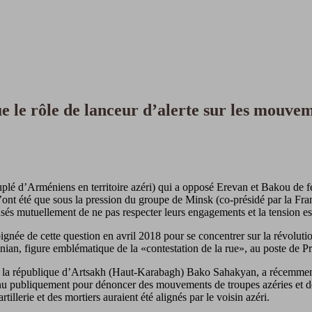
e le rôle de lanceur d’alerte sur les mouvem
uplé d’Arméniens en territoire azéri) qui a opposé Erevan et Bakou de fé
ont été que sous la pression du groupe de Minsk (co-présidé par la Fran
usés mutuellement de ne pas respecter leurs engagements et la tension e
ée de cette question en avril 2018 pour se concentrer sur la révolution 
nian, figure emblématique de la «contestation de la rue», au poste de Pr
 la république d’Artsakh (Haut-Karabagh) Bako Sahakyan, a récemment 
ervenu publiquement pour dénoncer des mouvements de troupes azéries et de
illerie et des mortiers auraient été alignés par le voisin azéri.