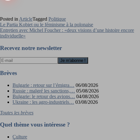
Posted in
Article
Tagged
Politique
Navigation
Le Partia Kobiet ou le féminisme à la polonaise
Entretien avec Michel Foucher : «deux visions d’une histoire encore
de
individuelle»
l’article
Recevez notre newsletter
Brèves
Bulgarie : retour sur l’émigra…
06/08/2026
Russie : malgré les sanctions,…
05/08/2026
Bulgarie: le retour des avions…
04/08/2026
Ukraine : les agro-industriels…
03/08/2026
Toutes les brèves
Quel thème vous intéresse ?
Culture