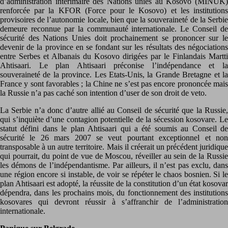
d’administration intérimaire des Nations unies au Kosovo (MINUK)
renforcée par la KFOR (Force pour le Kosovo) et les institutions
provisoires de l’autonomie locale, bien que la souveraineté de la Serbie
demeure reconnue par la communauté internationale. Le Conseil de
sécurité des Nations Unies doit prochainement se prononcer sur le
devenir de la province en se fondant sur les résultats des négociations
entre Serbes et Albanais du Kosovo dirigées par le Finlandais Martti
Ahtisaari. Le plan Ahtisaari préconise l’indépendance et la
souveraineté de la province. Les Etats-Unis, la Grande Bretagne et la
France y sont favorables ; la Chine ne s’est pas encore prononcée mais
la Russie n’a pas caché son intention d’user de son droit de veto.
La Serbie n’a donc d’autre allié au Conseil de sécurité que la Russie,
qui s’inquiète d’une contagion potentielle de la sécession kosovare. Le
statut défini dans le plan Ahtisaari qui a été soumis au Conseil de
sécurité le 26 mars 2007 se veut pourtant exceptionnel et non
transposable à un autre territoire. Mais il créerait un précédent juridique
qui pourrait, du point de vue de Moscou, réveiller au sein de la Russie
les démons de l’indépendantisme. Par ailleurs, il n’est pas exclu, dans
une région encore si instable, de voir se répéter le chaos bosnien. Si le
plan Ahtisaari est adopté, la réussite de la constitution d’un état kosovar
dépendra, dans les prochains mois, du fonctionnement des institutions
kosovares qui devront réussir à s’affranchir de l’administration
internationale.