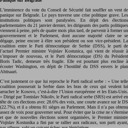
Panique sur Belgrade
L’imminence du vote du Conseil de Sécurité fait souffler un vent de
panique sur Belgrade. Le pays traverse une crise politique grave. Les
institutions politiques sont paralysées. En dépit des élections
parlementaires du 21 janvier dernier, les dirigeants des partis politiques
viennent à peine, près de quatre mois plus tard, de parvenir à former un
gouvernement et le Parlement, dont aucune majorité claire ne se
dégage, peine encore à élire son président ou son vice-président. La
coalition entre le Parti démocratique de Serbie (DSS), le parti de
l’actuel Premier ministre Vojislav Kostunica, qui vient de réussir à
s’imposer de nouveau, et le Parti démocratique (DS) du Président
Boris Tadic, demeure très fragile. Elle est pourtant plus encline à
écouter Washington, en dépit de l’hostilité du DSS envers le plan
Ahtisaari.
C’est justement ce que lui reproche le Parti radical serbe : « Une telle
coalition pousserait la Serbie dans les bras de ceux qui veulent lui
arracher le Kosovo, c’est-à-dire l’Union européenne et les Etats-Unis.
» Dirigé par Tomislav Nikoliv, le Parti radical serbe (SRS) est arrivé en
tête de ces élections avec 28.6% des voix, une courte avance sur le DS
(22.7%), et il a obtenu 81 sièges au Parlement. Mais il n’a pas obtenu
assez de voix pour gouverner seul. Pour éviter que la crise ne s’éternise
et que de nouvelles élections soient organisées, le Premier ministre
Vojislav Kostunika a fini par se rallier aux radicaux, son parti ayant,
par ailleurs, subi un cuisant échec aux législatives.