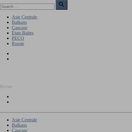
Skip
Search

to
for:
Search
content
Asie Centrale
Balkans
Caucase
États Baltes
PECO
Russie
Facebook
Twitter
REGARD SUR L'EST
Revue
Facebook
Twitter
Asie Centrale
Balkans
Caucase