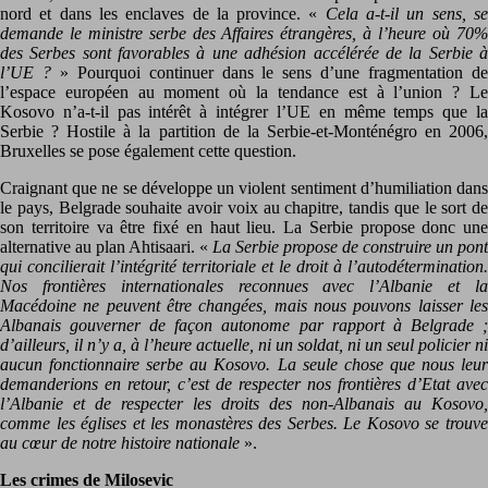
nord et dans les enclaves de la province. «
Cela a-t-il un sens, s
demande le ministre serbe des Affaires étrangères, à l’heure où 70%
des Serbes sont favorables à une adhésion accélérée de la Serbie à
l’UE ?
» Pourquoi continuer dans le sens d’une fragmentation d
l’espace européen au moment où la tendance est à l’union ? Le
Kosovo n’a-t-il pas intérêt à intégrer l’UE en même temps que la
Serbie ? Hostile à la partition de la Serbie-et-Monténégro en 2006,
Bruxelles se pose également cette question.
Craignant que ne se développe un violent sentiment d’humiliation dans
le pays, Belgrade souhaite avoir voix au chapitre, tandis que le sort de
son territoire va être fixé en haut lieu. La Serbie propose donc une
alternative au plan Ahtisaari. «
La Serbie propose de construire un pont
qui concilierait l’intégrité territoriale et le droit à l’autodétermination.
Nos frontières internationales reconnues avec l’Albanie et la
Macédoine ne peuvent être changées, mais nous pouvons laisser les
Albanais gouverner de façon autonome par rapport à Belgrade ;
d’ailleurs, il n’y a, à l’heure actuelle, ni un soldat, ni un seul policier ni
aucun fonctionnaire serbe au Kosovo. La seule chose que nous leur
demanderions en retour, c’est de respecter nos frontières d’Etat avec
l’Albanie et de respecter les droits des non-Albanais au Kosovo,
comme les églises et les monastères des Serbes. Le Kosovo se trouve
au cœur de notre histoire nationale
».
Les crimes de Milosevic