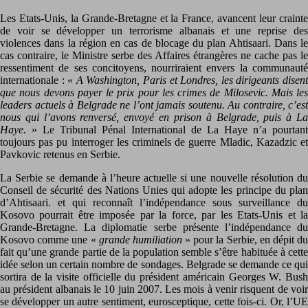
Les Etats-Unis, la Grande-Bretagne et la France, avancent leur crainte
de voir se développer un terrorisme albanais et une reprise des
violences dans la région en cas de blocage du plan Ahtisaari. Dans le
cas contraire, le Ministre serbe des Affaires étrangères ne cache pas le
ressentiment de ses concitoyens, nourriraient envers la communauté
internationale : «
A Washington, Paris et Londres, les dirigeants disen
que nous devons payer le prix pour les crimes de Milosevic. Mais les
leaders actuels à Belgrade ne l’ont jamais soutenu. Au contraire, c’est
nous qui l’avons renversé, envoyé en prison à Belgrade, puis à La
Haye.
» Le Tribunal Pénal International de La Haye n’a pourtant
toujours pas pu interroger les criminels de guerre Mladic, Kazadzic et
Pavkovic retenus en Serbie.
La Serbie se demande à l’heure actuelle si une nouvelle résolution du
Conseil de sécurité des Nations Unies qui adopte les principe du plan
d’Ahtisaari. et qui reconnaît l’indépendance sous surveillance du
Kosovo pourrait être imposée par la force, par les Etats-Unis et la
Grande-Bretagne. La diplomatie serbe présente l’indépendance du
Kosovo comme une «
grande humiliation
» pour la Serbie, en dépit d
fait qu’une grande partie de la population semble s’être habituée à cette
idée selon un certain nombre de sondages. Belgrade se demande ce qui
sortira de la visite officielle du président américain Georges W. Bush
au président albanais le 10 juin 2007. Les mois à venir risquent de voir
se développer un autre sentiment, eurosceptique, cette fois-ci. Or, l’UE