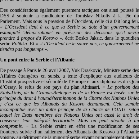
Des considérations également purement tactiques ont ainsi poussé le
DSS à soutenir la candidature de Tomislav Nikoliv à la tête du
Parlement. Mais sous la pression de l’Occident, celle-ci a fait long feu.
«
L’Occident tient à ce que la Serbie se dote d’un gouvernemen
estampillé ‘démocratique’ en prévision des décisions qu’il devra
prendre à propos du Kosovo
», écrit Bosko Jaksic, dans le quotidie
serbe
Politika
. Et «
si l’Occident ne le sauve pas, ce gouvernement ne
tiendra pas longtemps
».
Un pont entre la Serbie et l’Albanie
De passage à Paris le 26 avril 2007, Vuk Draskovic, Ministre serbe des
Affaires étrangères en sursis, a tenté d’expliquer aux auditeurs de
l’Institut prospective et sécurité de l’Europe et aux diplomates du Quai
d’Orsay, le refus de son pays du plan Ahtisaari. «
La position des
Etats-Unis, de la Grande-Bretagne et de la France est basée sur le
principe du droit à l’autodétermination de la Charte des Nations Unies
; c’est ce que les Albanais du Kosovo demandent. Cela semble
incompatible avec un autre principe de la Charte de l’ONU, selon
lequel les Etats membres des Nations Unies ont aussi le droit de
conserver leur intégrité territoriale. Mais on peut aboutir à un
compromis.
» La Serbie craint en effet une modification de ses
frontières suivie d’un ralliement des Albanais du Kosovo à l’Albanie
voisine, au détriment de la minorité serbe vivant principalement dans le