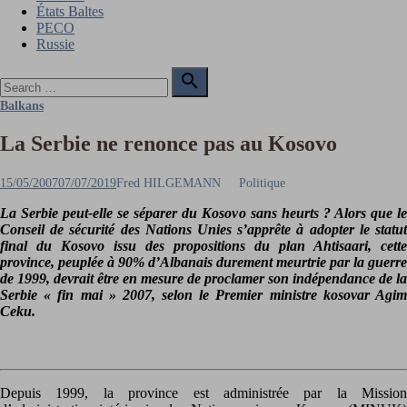
États Baltes
PECO
Russie
Search

for:
Search
Balkans
La Serbie ne renonce pas au Kosovo
Posted
Author
15/05/2007
07/07/2019
Fred HILGEMANN
Politique
on
La Serbie peut-elle se séparer du Kosovo sans heurts ? Alors que le
Conseil de sécurité des Nations Unies s’apprête à adopter le statut
final du Kosovo issu des propositions du plan Ahtisaari, cette
province, peuplée à 90% d’Albanais durement meurtrie par la guerre
de 1999, devrait être en mesure de proclamer son indépendance de la
Serbie « fin mai » 2007, selon le Premier ministre kosovar Agim
Ceku.
Depuis 1999, la province est administrée par la Mission