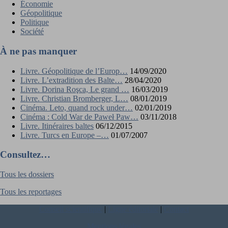
Économie
Géopolitique
Politique
Société
À ne pas manquer
Livre. Géopolitique de l’Europ…
14/09/2020
Livre. L’extradition des Balte…
28/04/2020
Livre. Dorina Roşca, Le grand …
16/03/2019
Livre. Christian Bromberger, L…
08/01/2019
Cinéma. Leto, quand rock under…
02/01/2019
Cinéma : Cold War de Paweł Paw…
03/11/2018
Livre. Itinéraires baltes
06/12/2015
Livre. Turcs en Europe –…
01/07/2007
Consultez…
Tous les dossiers
Tous les reportages
Conseil scientifique
|
Ligne éditoriale
|
Contact
Mentions légales