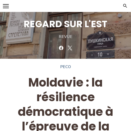
Skip
to
content
REGARD SUR L'EST
REVUE
Facebook
Twitter
PECO
Moldavie : la
résilience
démocratique à
l’épreuve de la