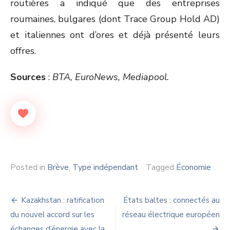
routières a indiqué que des entreprises
roumaines, bulgares (dont Trace Group Hold AD)
et italiennes ont d’ores et déjà présenté leurs
offres.
Sources
:
BTA, EuroNews, Mediapool.
Posted in
Brève
,
Type indépendant
Tagged
Économie
Navigation
Kazakhstan : ratification
États baltes : connectés au
de
du nouvel accord sur les
réseau électrique européen
échanges d’énergie avec la