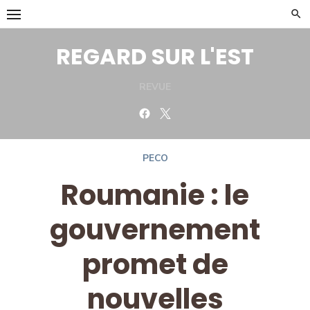
Skip
to
content
REGARD SUR L'EST
REVUE
Facebook
Twitter
PECO
Roumanie : le
gouvernement
promet de
nouvelles