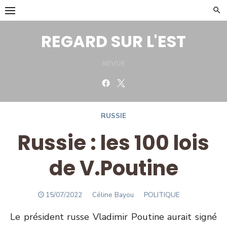
Skip
to
content
REGARD SUR L'EST
REVUE
Facebook
Twitter
RUSSIE
Russie : les 100 lois
de V.Poutine
POSTED
Author
15/07/2022
Céline Bayou
POLITIQUE
ON
Le président russe Vladimir Poutine aurait signé