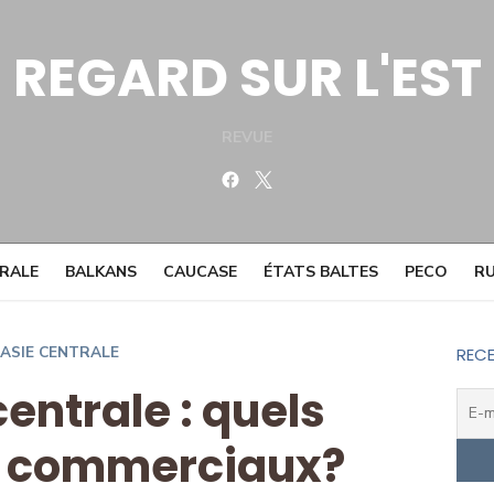
REGARD SUR L'EST
REVUE
Facebook
Twitter
TRALE
BALKANS
CAUCASE
ÉTATS BALTES
PECO
RU
ASIE CENTRALE
RECE
entrale : quels
 commerciaux?