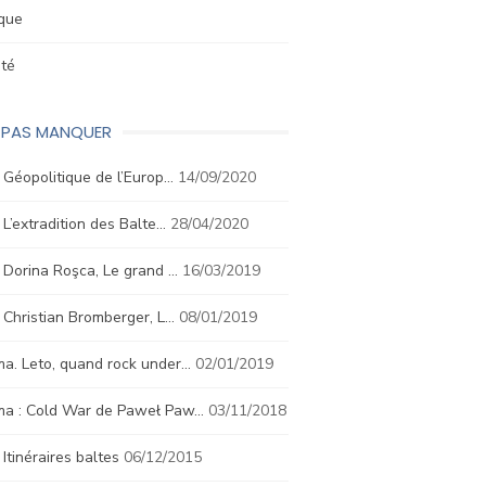
ique
été
E PAS MANQUER
. Géopolitique de l’Europ…
14/09/2020
. L’extradition des Balte…
28/04/2020
. Dorina Roşca, Le grand …
16/03/2019
. Christian Bromberger, L…
08/01/2019
a. Leto, quand rock under…
02/01/2019
ma : Cold War de Paweł Paw…
03/11/2018
. Itinéraires baltes
06/12/2015