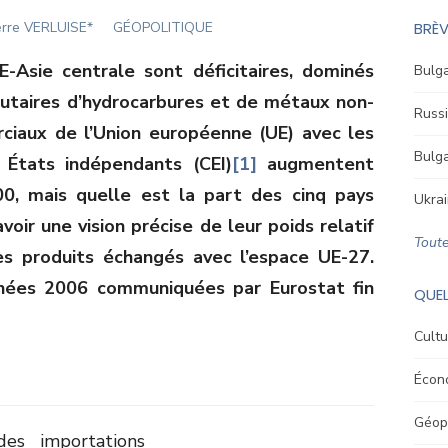
thor
erre VERLUISE*
GÉOPOLITIQUE
BRÈV
Asie centrale sont déficitaires, dominés
Bulga
utaires d’hydrocarbures et de métaux non-
Russi
ciaux de l’Union européenne (UE) avec les
Bulga
États indépendants (CEI)
[1]
augmentent
00, mais quelle est la part des cinq pays
Ukrai
voir une vision précise de leur poids relatif
Toute
es produits échangés avec l’espace UE-27.
nnées 2006 communiquées par Eurostat fin
QUEL
Cultu
Écon
Géopo
es importations