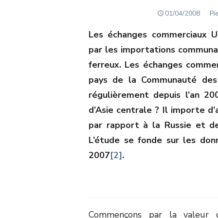
POSTED
Au
01/04/2008
Pi
ON
Les échanges commerciaux UE-
par les importations communa
ferreux. Les échanges commer
pays de la Communauté des 
régulièrement depuis l’an 20
d’Asie centrale ? Il importe d’a
par rapport à la Russie et d
L’étude se fonde sur les do
2007
[2]
.
Commençons par la valeur d