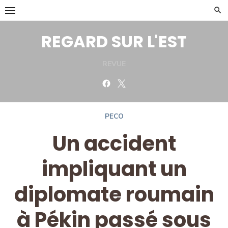
Skip
to
content
REGARD SUR L'EST
REVUE
Facebook
Twitter
PECO
Un accident
impliquant un
diplomate roumain
à Pékin passé sous