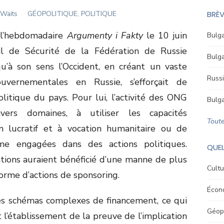
r
 Waits
GÉOPOLITIQUE, POLITIQUE
BRÈV
 l’hebdomadaire
Argumenty i Fakty
le 10 juin
Bulga
il de Sécurité de la Fédération de Russie
Bulga
u’à son sens l’Occident, en créant un vaste
Russi
uvernementales en Russie, s’efforçait de
politique du pays. Pour lui, l’activité des ONG
Bulga
ivers domaines, à utiliser les capacités
Toute
on lucratif et à vocation humanitaire ou de
me engagées dans des actions politiques.
QUEL
tions auraient bénéficié d’une manne de plus
Cultu
forme d’actions de sponsoring.
Écon
des schémas complexes de financement, ce qui
Géopo
l’établissement de la preuve de l’implication