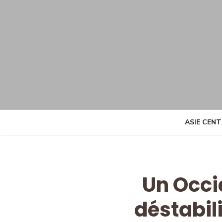
Skip
to
content
ASIE CEN
Un Occi
déstabili