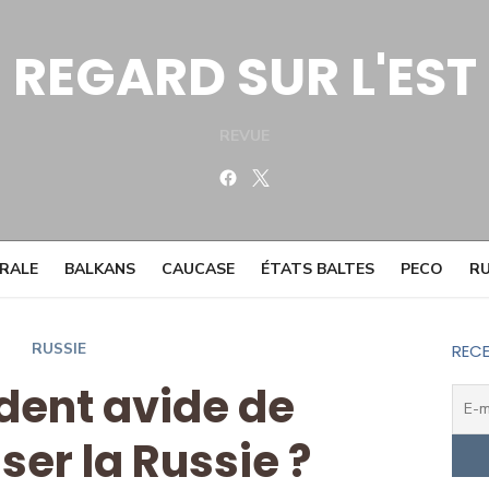
REGARD SUR L'EST
REVUE
Facebook
Twitter
TRALE
BALKANS
CAUCASE
ÉTATS BALTES
PECO
RU
RUSSIE
RECE
dent avide de
ser la Russie ?