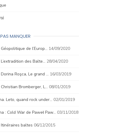
ique
été
E PAS MANQUER
. Géopolitique de l’Europ…
14/09/2020
. L’extradition des Balte…
28/04/2020
. Dorina Roşca, Le grand …
16/03/2019
. Christian Bromberger, L…
08/01/2019
a. Leto, quand rock under…
02/01/2019
ma : Cold War de Paweł Paw…
03/11/2018
. Itinéraires baltes
06/12/2015