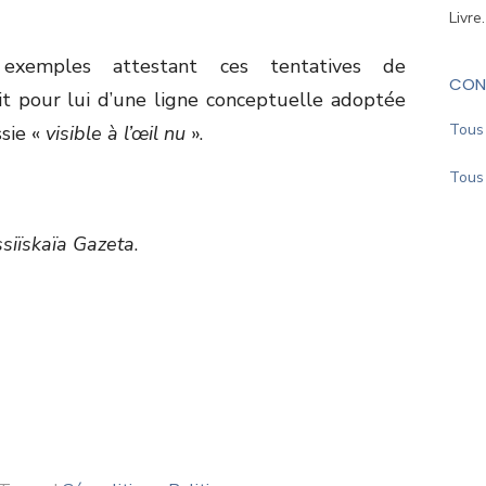
Livre
 exemples attestant ces tentatives de
CON
git pour lui d’une ligne conceptuelle adoptée
Tous 
ssie «
visible à l’œil nu
».
Tous 
siïskaïa Gazeta
.