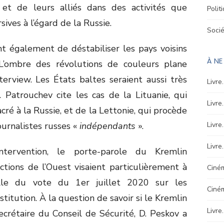
, et de leurs alliés dans des activités que
Polit
ives à l’égard de la Russie.
Soci
t également de déstabiliser les pays voisins
À N
L’ombre des révolutions de couleurs plane
nterview. Les États baltes seraient aussi très
Livre
 Patrouchev cite les cas de la Lituanie, qui
Livre
ré à la Russie, et de la Lettonie, qui procède
ournalistes russes «
indépendants
».
Livre
Livre
tervention, le porte-parole du Kremlin
tions de l’Ouest visaient particulièrement à
Ciném
eille du vote du 1
er
juillet 2020 sur les
Ciné
tution. À la question de savoir si le Kremlin
Livre
ecrétaire du Conseil de Sécurité, D. Peskov a