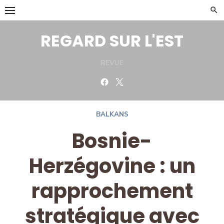
Skip
to
content
REGARD SUR L'EST
REVUE
Facebook
Twitter
BALKANS
Bosnie-
Herzégovine : un
rapprochement
stratégique avec