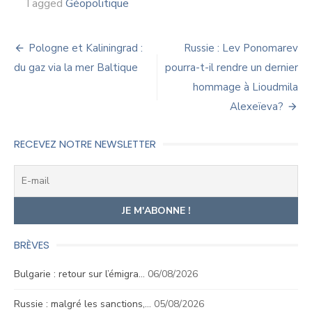
Tagged
Géopolitique
Navigation
Pologne et Kaliningrad :
Russie : Lev Ponomarev
de
du gaz via la mer Baltique
pourra-t-il rendre un dernier
hommage à Lioudmila
l’article
Alexeïeva?
RECEVEZ NOTRE NEWSLETTER
BRÈVES
Bulgarie : retour sur l’émigra…
06/08/2026
Russie : malgré les sanctions,…
05/08/2026