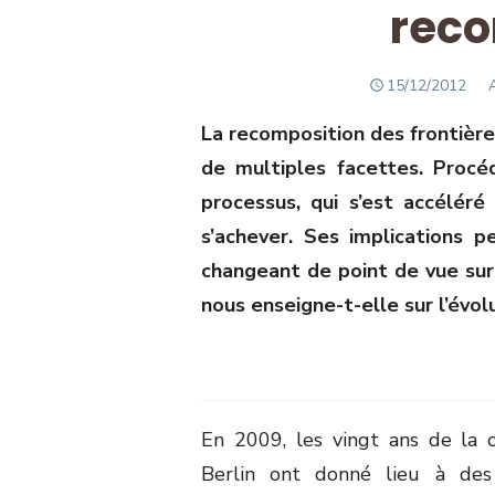
reco
POSTED
A
15/12/2012
ON
La recomposition des frontièr
de multiples facettes. Proc
processus, qui s’est accélér
s’achever. Ses implications 
changeant de point de vue sur l
nous enseigne-t-elle sur l’évol
En 2009, les vingt ans de la
Berlin ont donné lieu à des