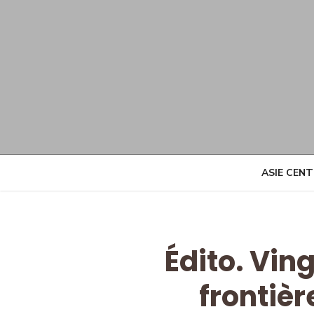
Skip
to
content
ASIE CEN
Édito. Vin
frontièr