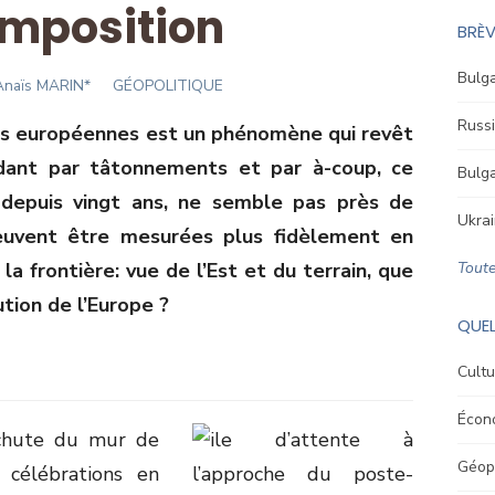
mposition
BRÈV
Bulga
uthor
Anaïs MARIN*
GÉOPOLITIQUE
Russi
es européennes est un phénomène qui revêt
édant par tâtonnements et par à-coup, ce
Bulga
é depuis vingt ans, ne semble pas près de
Ukrai
peuvent être mesurées plus fidèlement en
a frontière: vue de l’Est et du terrain, que
Toute
ution de l’Europe ?
QUEL
Cultu
Écon
 chute du mur de
Géopo
 célébrations en