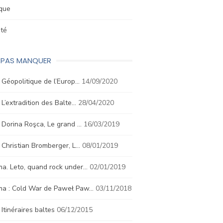
ique
été
E PAS MANQUER
. Géopolitique de l’Europ…
14/09/2020
. L’extradition des Balte…
28/04/2020
. Dorina Roşca, Le grand …
16/03/2019
. Christian Bromberger, L…
08/01/2019
a. Leto, quand rock under…
02/01/2019
ma : Cold War de Paweł Paw…
03/11/2018
. Itinéraires baltes
06/12/2015