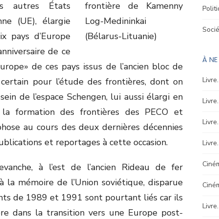
 autres États
Polit
ne (UE), élargie
Soci
ix pays d’Europe
anniversaire de ce
À N
urope» de ces pays issus de l’ancien bloc de
Livre
certain pour l’étude des frontières, dont on
 sein de l’espace Schengen, lui aussi élargi en
Livre
 la formation des frontières des PECO et
Livre
phose au cours des deux dernières décennies
ublications et reportages à cette occasion.
Livre
Ciném
vanche, à l’est de l’ancien Rideau de fer
à la mémoire de l’Union soviétique, disparue
Ciné
ts de 1989 et 1991 sont pourtant liés car ils
Livre
re dans la transition vers une Europe post-