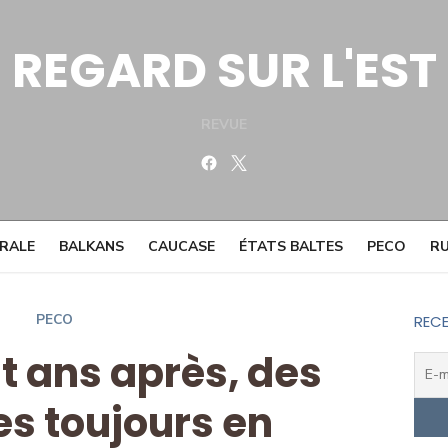
REGARD SUR L'EST
REVUE
Facebook
Twitter
TRALE
BALKANS
CAUCASE
ÉTATS BALTES
PECO
RU
PECO
RECE
gt ans après, des
es toujours en