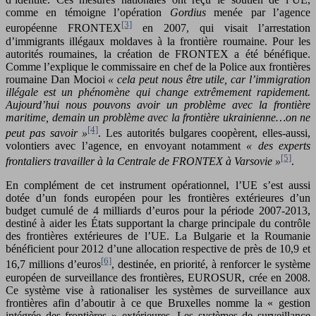
comme en témoigne l’opération
Gordius
menée par l’agence
[3]
européenne FRONTEX
en 2007, qui visait l’arrestation
d’immigrants illégaux moldaves à la frontière roumaine. Pour les
autorités roumaines, la création de FRONTEX a été bénéfique.
Comme l’explique le commissaire en chef de la Police aux frontières
roumaine Dan Mocioi
« cela peut nous être utile, car l’immigration
illégale est un phénomène qui change extrêmement rapidement.
Aujourd’hui nous pouvons avoir un problème avec la frontière
maritime, demain un problème avec la frontière ukrainienne…on ne
[4]
peut pas savoir »
. Les autorités bulgares coopèrent, elles-aussi,
volontiers avec l’agence, en envoyant notamment
« des experts
[5]
frontaliers travailler à la Centrale de FRONTEX à Varsovie »
.
En complément de cet instrument opérationnel, l’UE s’est aussi
dotée d’un fonds européen pour les frontières extérieures d’un
budget cumulé de 4 milliards d’euros pour la période 2007-2013,
destiné à aider les États supportant la charge principale du contrôle
des frontières extérieures de l’UE. La Bulgarie et la Roumanie
bénéficient pour 2012 d’une allocation respective de près de 10,9 et
[6]
16,7 millions d’euros
, destinée, en priorité, à renforcer le système
européen de surveillance des frontières, EUROSUR, crée en 2008.
Ce système vise à rationaliser les systèmes de surveillance aux
frontières afin d’aboutir à ce que Bruxelles nomme la « gestion
intégrée des frontières » extérieures. Les systèmes de surveillance