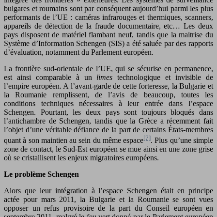
bulgares et roumains sont par conséquent aujourd’hui parmi les plus
performants de l’UE : caméras infrarouges et thermiques, scanners,
appareils de détection de la fraude documentaire, etc… Les deux
pays disposent de matériel flambant neuf, tandis que la maitrise du
Système d’Information Schengen (SIS) a été saluée par des rapports
d’évaluation, notamment du Parlement européen.
La frontière sud-orientale de l’UE, qui se sécurise en permanence,
est ainsi comparable à un
limes
technologique et invisible de
l’empire européen. A l’avant-garde de cette forteresse, la Bulgarie et
la Roumanie remplissent, de l’avis de beaucoup, toutes les
conditions techniques nécessaires à leur entrée dans l’espace
Schengen. Pourtant, les deux pays sont toujours bloqués dans
l’antichambre de Schengen, tandis que la Grèce a récemment fait
l’objet d’une véritable défiance de la part de certains États-membres
[7]
quant à son maintien au sein du même espace
. Plus qu’une simple
zone de contact, le Sud-Est européen se mue ainsi en une zone grise
où se cristallisent les enjeux migratoires européens.
Le problème Schengen
Alors que leur intégration à l’espace Schengen était en principe
actée pour mars 2011, la Bulgarie et la Roumanie se sont vues
opposer un refus provisoire de la part du Conseil européen en
septembre 2011, malgré le feu vert donné par le Parlement européen