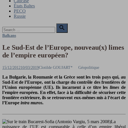
Caucase
États Baltes
PECO
Russie
Search

for:
Search
Balkans
Le Sud-Est de l’Europe, nouveau(x) limes
de l’empire européen?
Posted
Author
15/12/2012
10/03/2019
Clotilde GOUJART*
Géopolitique
on
La Bulgarie, la Roumanie et la Grèce sont les trois pays qui, au
Sud-Est de l’Europe, ont la charge du contrôle des frontières de
l’Union européenne (UE). Ils incarnent à ce titre les
limes
de
l’empire européen. En effet, face à la difficulté de sécuriser cette
frontière extérieure, ils se retrouvent eux-mêmes mis à l’écart de
l’Europe
intra muros
.
La
puissance de l’UE est comparable à celle d’un empire libéral