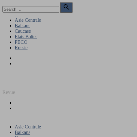
Skip
Search

to
for:
Search
content
Asie Centrale
Balkans
Caucase
États Baltes
PECO
Russie
Facebook
Twitter
REGARD SUR L'EST
Revue
Facebook
Twitter
Asie Centrale
Balkans