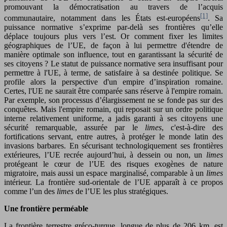
promouvant la démocratisation au travers de l’acquis
[1]
communautaire, notamment dans les États est-européens
. Sa
puissance normative s’exprime par-delà ses frontières qu’elle
déplace toujours plus vers l’est. Or comment fixer les limites
géographiques de l’UE, de façon à lui permettre d'étendre de
manière optimale son influence, tout en garantissant la sécurité de
ses citoyens ? Le statut de puissance normative sera insuffisant pour
permettre à l'UE, à terme, de satisfaire à sa destinée politique. Se
profile alors la perspective d'un empire d’inspiration romaine.
Certes, l'UE ne saurait être comparée sans réserve à l'empire romain.
Par exemple, son processus d’élargissement ne se fonde pas sur des
conquêtes. Mais l'empire romain, qui reposait sur un ordre politique
interne relativement uniforme, a jadis garanti à ses citoyens une
sécurité remarquable, assurée par le
limes
, c'est-à-dire des
fortifications servant, entre autres, à protéger le monde latin des
invasions barbares. En sécurisant technologiquement ses frontières
extérieures, l’UE recrée aujourd’hui, à dessein ou non, un
limes
protégeant le cœur de l’UE des risques exogènes de nature
migratoire, mais aussi un espace marginalisé, comparable à un
limes
intérieur. La frontière sud-orientale de l’UE apparaît à ce propos
comme l’un des
limes
de l’UE les plus stratégiques.
Une frontière perméable
La frontière terrestre gréco-turque, longue de plus de 206 km, est