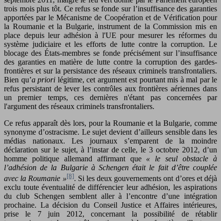
trois mois plus tôt. Ce refus se fonde sur l’insuffisance des garanties
apportées par le Mécanisme de Coopération et de Vérification pour
la Roumanie et la Bulgarie, instrument de la Commission mis en
place depuis leur adhésion à l'UE pour mesurer les réformes du
système judiciaire et les efforts de lutte contre la corruption. Le
blocage des États-membres se fonde précisément sur l’insuffisance
des garanties en matière de lutte contre la corruption des gardes-
frontières et sur la persistance des réseaux criminels transfrontaliers.
Bien qu’
a priori
légitime, cet argument est pourtant mis à mal par le
refus persistant de lever les contrôles aux frontières aériennes dans
un premier temps, ces dernières n'étant pas concernées par
l'argument des réseaux criminels transfrontaliers.
Ce refus apparaît dès lors, pour la Roumanie et la Bulgarie, comme
synonyme d’ostracisme. Le sujet devient d’ailleurs sensible dans les
médias nationaux. Les journaux s’emparent de la moindre
déclaration sur le sujet, à l’instar de celle, le 3 octobre 2012, d’un
homme politique allemand affirmant que
« le seul obstacle à
l’adhésion de la Bulgarie à Schengen était le fait d’être couplée
[8]
avec la Roumanie »
. Si les deux gouvernements ont d’ores et déjà
exclu toute éventualité de différencier leur adhésion, les aspirations
du club Schengen semblent aller à l’encontre d’une intégration
prochaine. La décision du Conseil Justice et Affaires intérieures,
prise le 7 juin 2012, concernant la possibilité de rétablir