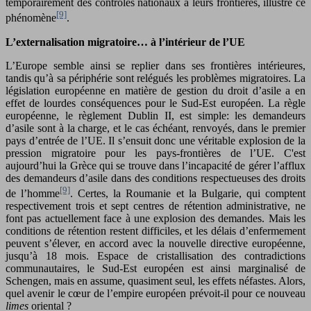
temporairement des contrôles nationaux à leurs frontières, illustre ce
[9]
phénomène
.
L’externalisation migratoire… à l’intérieur de l’UE
L’Europe semble ainsi se replier dans ses frontières intérieures,
tandis qu’à sa périphérie sont relégués les problèmes migratoires. La
législation européenne en matière de gestion du droit d’asile a en
effet de lourdes conséquences pour le Sud-Est européen. La règle
européenne, le règlement Dublin II, est simple: les demandeurs
d’asile sont à la charge, et le cas échéant, renvoyés, dans le premier
pays d’entrée de l’UE. Il s’ensuit donc une véritable explosion de la
pression migratoire pour les pays-frontières de l’UE. C'est
aujourd’hui la Grèce qui se trouve dans l’incapacité de gérer l’afflux
des demandeurs d’asile dans des conditions respectueuses des droits
[9]
de l’homme
. Certes, la Roumanie et la Bulgarie, qui comptent
respectivement trois et sept centres de rétention administrative, ne
font pas actuellement face à une explosion des demandes. Mais les
conditions de rétention restent difficiles, et les délais d’enfermement
peuvent s’élever, en accord avec la nouvelle directive européenne,
jusqu’à 18 mois. Espace de cristallisation des contradictions
communautaires, le Sud-Est européen est ainsi marginalisé de
Schengen, mais en assume, quasiment seul, les effets néfastes. Alors,
quel avenir le cœur de l’empire européen prévoit-il pour ce nouveau
limes
oriental ?