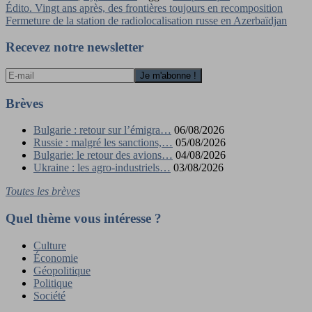
Navigation
Édito. Vingt ans après, des frontières toujours en recomposition
Fermeture de la station de radiolocalisation russe en Azerbaïdjan
de
l’article
Recevez notre newsletter
Brèves
Bulgarie : retour sur l’émigra…
06/08/2026
Russie : malgré les sanctions,…
05/08/2026
Bulgarie: le retour des avions…
04/08/2026
Ukraine : les agro-industriels…
03/08/2026
Toutes les brèves
Quel thème vous intéresse ?
Culture
Économie
Géopolitique
Politique
Société