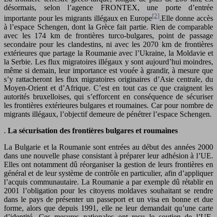
désormais, selon l’agence FRONTEX, une porte d’entrée
[2]
importante pour les migrants illégaux en Europe
.Elle donne accès
à l’espace Schengen, dont la Grèce fait partie. Rien de comparable
avec les 174 km de frontières turco-bulgares, point de passage
secondaire pour les clandestins, ni avec les 2070 km de frontières
extérieures que partage la Roumanie avec l’Ukraine, la Moldavie et
la Serbie. Les flux migratoires illégaux y sont aujourd’hui moindres,
même si demain, leur importance est vouée à grandir, à mesure que
s’y rattacheront les flux migratoires originaires d’Asie centrale, du
Moyen-Orient et d’Afrique. C’est en tout cas ce que craignent les
autorités bruxelloises, qui s’efforcent en conséquence de sécuriser
les frontières extérieures bulgares et roumaines. Car pour nombre de
migrants illégaux, l’objectif demeure de pénétrer l’espace Schengen.
.
La sécurisation des frontières bulgares et roumaines
La Bulgarie et la Roumanie sont entrées au début des années 2000
dans une nouvelle phase consistant à préparer leur adhésion à l’UE.
Elles ont notamment dû réorganiser la gestion de leurs frontières en
général et de leur système de contrôle en particulier, afin d’appliquer
l’acquis communautaire. La Roumanie a par exemple dû rétablir en
2001 l’obligation pour les citoyens moldaves souhaitant se rendre
dans le pays de présenter un passeport et un visa en bonne et due
forme, alors que depuis 1991, elle ne leur demandait qu’une carte
d’identité. Ces mesures nationales ont reçu le soutien de l’UE,