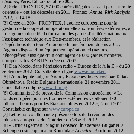
chemins
, Paris, Editoo, octobre 2003.
[2] Selon FRONTEX, 57.000 entrées illégales passant par la « route
orientale » ont été détectées en 2011. Frontex,
Annual Risk Analysis
2012
, p. 14-18.
[3] Créée en 2004, FRONTEX, l’agence européenne pour la
gestion de la coopération opérationnelle aux frontières extérieures, a
trois grands objectifs: la formation des gardes-frontières nationaux,
l’assistance technique aux États-membres, et la réalisation
d’opérations de retour. Autonome financièrement depuis 2012,
l’agence dispose d’un équipement opérationnel (navires,
hélicoptères) ainsi que d’un contingent de 600 gardes-frontières
européens, les RABITS, créée en 2007.
[4] Dan Mocioi dans l’émission radio « Europa de la A la Z » du 28
septembre 2012. Consultable en ligne
www.euranet.eu
[5] L’eurodéputé bulgare Andrey Kovatchev interviewé par Tatiana
Obréténova, Radio Bulgarie Internationale. 21 novembre 2011.
Consultable en ligne
www. bnr.bg
[6] Communiqué de presse de la Commission européenne, « Le
fonds européen pour les frontières extérieures va allouer 370
millions d’euros pour les États-membres en 2012 », 5 août 2011.
Consultable en ligne sur
www.europa.eu
[7] Lettre franco-allemande présentée lors de la réunion des
ministres européens de l’Intérieur du 26 avril 2012.
[8] « Official german : Singurul obstacol în aderarea Bulgariei la
Schengen este cuplarea cu România »
Adevărul
, 3 octobre 2012.