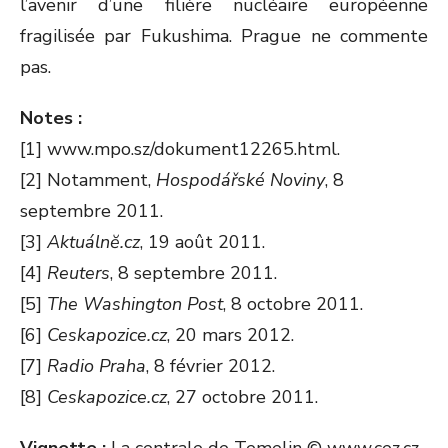
l’avenir d’une filière nucléaire européenne
fragilisée par Fukushima. Prague ne commente
pas.
Notes :
[1] www.mpo.sz/dokument12265.html.
[2] Notamment,
Hospodářské Noviny
, 8
septembre 2011.
[3]
Aktuálnĕ.cz
, 19 août 2011.
[4]
Reuters
, 8 septembre 2011.
[5]
The Washington Post
, 8 octobre 2011.
[6]
Ceskapozice.cz
, 20 mars 2012.
[7]
Radio Praha
, 8 février 2012.
[8]
Ceskapozice.cz
, 27 octobre 2011.