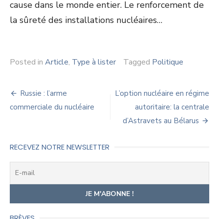
cause dans le monde entier. Le renforcement de
la sûreté des installations nucléaires…
Posted in
Article
,
Type à lister
Tagged
Politique
Navigation
Russie : l’arme
L’option nucléaire en régime
de
commerciale du nucléaire
autoritaire: la centrale
d’Astravets au Bélarus
l’article
RECEVEZ NOTRE NEWSLETTER
BRÈVES