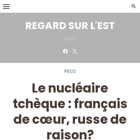
Skip
to
content
REGARD SUR L'EST
REVUE
Facebook
Twitter
PECO
Le nucléaire
tchèque : français
de cœur, russe de
raison?