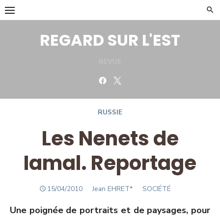
Skip
to
content
REGARD SUR L'EST
REVUE
Facebook
Twitter
RUSSIE
Les Nenets de
Iamal. Reportage
POSTED
Author
15/04/2010
Jean EHRET*
SOCIÉTÉ
ON
Une poignée de portraits et de paysages, pour