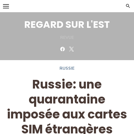
Skip
to
content
REGARD SUR L'EST
REVUE
Facebook
Twitter
RUSSIE
Russie: une
quarantaine
imposée aux cartes
SIM étrangères