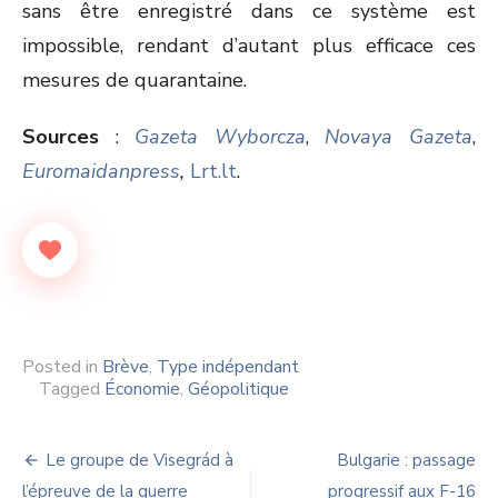
sans être enregistré dans ce système est
impossible, rendant d’autant plus efficace ces
mesures de quarantaine.
Sources
:
Gazeta Wyborcza
,
Novaya Gazeta
,
Euromaidanpress
,
Lrt.lt
.
Posted in
Brève
,
Type indépendant
Tagged
Économie
,
Géopolitique
Navigation
Le groupe de Visegrád à
Bulgarie : passage
l’épreuve de la guerre
progressif aux F-16