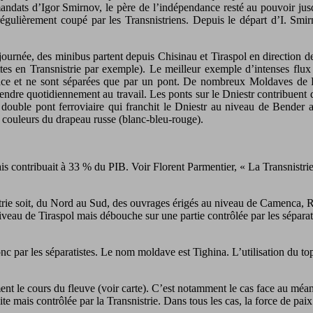
es mandats d’Igor Smirnov, le père de l’indépendance resté au pouvoir
égulièrement coupé par les Transnistriens. Depuis le départ d’I. Smirn
ournée, des minibus partent depuis Chisinau et Tiraspol en direction de 
rettes en Transnistrie par exemple). Le meilleur exemple d’intenses flu
 face et ne sont séparées que par un pont. De nombreux Moldaves de R
rendre quotidiennement au travail. Les ponts sur le Dniestr contribuent
double pont ferroviaire qui franchit le Dniestr au niveau de Bender a
x couleurs du drapeau russe (blanc-bleu-rouge).
s contribuait à 33 % du PIB. Voir Florent Parmentier, « La Transnistrie 
nistrie soit, du Nord au Sud, des ouvrages érigés au niveau de Camenca,
niveau de Tiraspol mais débouche sur une partie contrôlée par les séparati
donc par les séparatistes. Le nom moldave est Tighina. L’utilisation du t
tement le cours du fleuve (voir carte). C’est notamment le cas face au mé
te mais contrôlée par la Transnistrie. Dans tous les cas, la force de paix