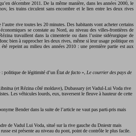
 jusqu’en décembre 2011. De la même manière, dans les années 2000, le
ov, les trains circulent sans encombre et le lien entre les deux rives
l’autre rive toutes les 20 minutes. Des habitants vont acheter certains
x économiques se constate au Nord, au niveau des villes-frontières de
ézina travaillent dans la cimenterie ou dans l’usine sidérurgique de
 donc bien à rapprocher les deux rives, même si leur usage politique en
 été repeint au milieu des années 2010 : une première partie est aux
: politique de légitimité d’un État
de facto
»,
Le courrier des pays de
 Ribnitsa (et Rézina côté moldave), Dubassary (et Vadul-Lui Voda rive
stes. Les véhicules lourds, eux, traversent le fleuve à hauteur de cette
oponyme Bender dans la suite de l’article ne vaut pas parti-pris mais
andre de Vadul Lui Voda, situé sur la rive gauche du Dniestr mais
 russe est présente au niveau du pont, point de contrôle le plus facile.