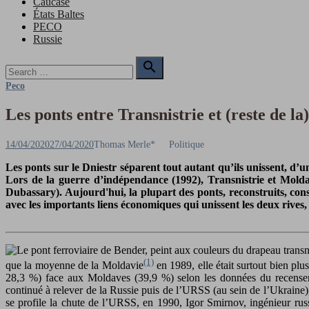
Caucase
États Baltes
PECO
Russie
Search

for:
Search
Peco
Les ponts entre Transnistrie et (reste de l
Posted
Author
14/04/2020
27/04/2020
Thomas Merle*
Politique
on
Les ponts sur le Dniestr séparent tout autant qu’ils unissent, d’un
Lors de la guerre d’indépendance (1992), Transnistrie et Molda
Dubassary). Aujourd'hui, la plupart des ponts, reconstruits, con
avec les importants liens économiques qui unissent les deux rives, i
(1)
que la moyenne de la Moldavie
en 1989, elle était surtout bien plu
28,3 %) face aux Moldaves (39,9 %) selon les données du recensement
continué à relever de la Russie puis de l’URSS (au sein de l’Ukraine)
se profile la chute de l’URSS, en 1990, Igor Smirnov, ingénieur russe