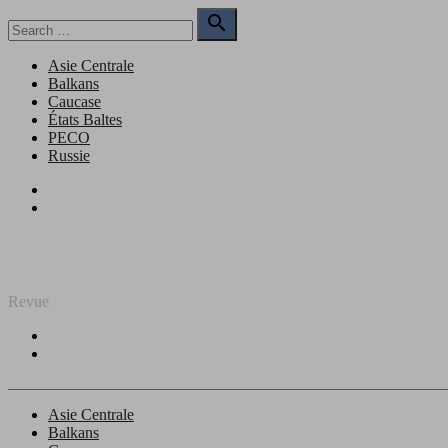
Skip
Search

to
for:
Search
content
Asie Centrale
Balkans
Caucase
États Baltes
PECO
Russie
Facebook
Twitter
REGARD SUR L'EST
Revue
Facebook
Twitter
Asie Centrale
Balkans