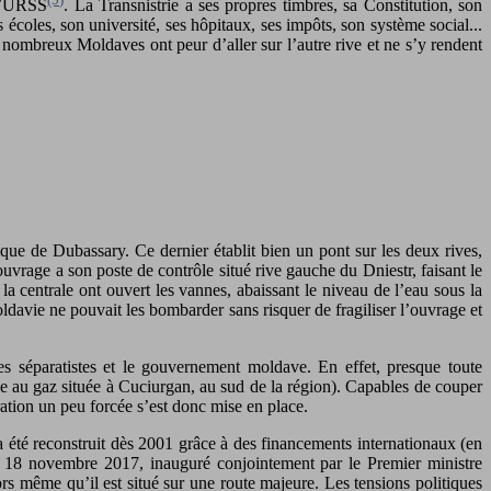
 l’URSS
. La Transnistrie a ses propres timbres, sa Constitution, son
coles, son université, ses hôpitaux, ses impôts, son système social...
e nombreux Moldaves ont peur d’aller sur l’autre rive et ne s’y rendent
rique de Dubassary. Ce dernier établit bien un pont sur les deux rives,
vrage a son poste de contrôle situé rive gauche du Dniestr, faisant le
la centrale ont ouvert les vannes, abaissant le niveau de l’eau sous la
oldavie ne pouvait les bombarder sans risquer de fragiliser l’ouvrage et
les séparatistes et le gouvernement moldave. En effet, presque toute
e au gaz située à Cuciurgan, au sud de la région). Capables de couper
ération un peu forcée s’est donc mise en place.
 été reconstruit dès 2001 grâce à des financements internationaux (en
e le 18 novembre 2017, inauguré conjointement par le Premier ministre
ors même qu’il est situé sur une route majeure. Les tensions politiques