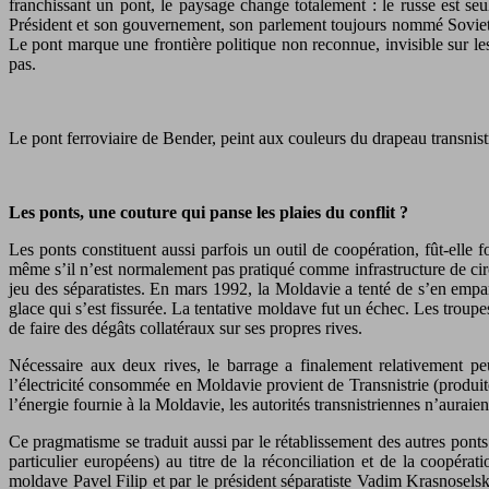
franchissant un pont, le paysage change totalement : le russe est se
Président et son gouvernement, son parlement toujours nommé Soviet su
Le pont marque une frontière politique non reconnue, invisible sur les
pas.
Le pont ferroviaire de Bender, peint aux couleurs du drapeau transnistr
Les ponts, une couture qui panse les plaies du conflit ?
Les ponts constituent aussi parfois un outil de coopération, fût-elle 
même s’il n’est normalement pas pratiqué comme infrastructure de circ
jeu des séparatistes. En mars 1992, la Moldavie a tenté de s’en empare
glace qui s’est fissurée. La tentative moldave fut un échec. Les troupe
de faire des dégâts collatéraux sur ses propres rives.
Nécessaire aux deux rives, le barrage a finalement relativement peu
l’électricité consommée en Moldavie provient de Transnistrie (produi
l’énergie fournie à la Moldavie, les autorités transnistriennes n’auraie
Ce pragmatisme se traduit aussi par le rétablissement des autres pon
particulier européens) au titre de la réconciliation et de la coopér
moldave Pavel Filip et par le président séparatiste Vadim Krasnoselsky