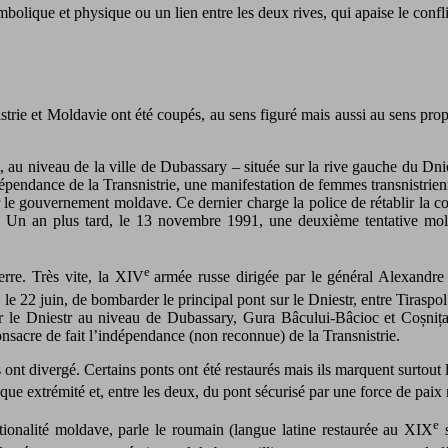
ymbolique et physique ou un lien entre les deux rives, qui apaise le confli
rie et Moldavie ont été coupés, au sens figuré mais aussi au sens propre
 au niveau de la ville de Dubassary – située sur la rive gauche du Dnies
endance de la Transnistrie, une manifestation de femmes transnistriennes
r le gouvernement moldave. Ce dernier charge la police de rétablir la con
és. Un an plus tard, le 13 novembre 1991, une deuxième tentative mol
e
erre. Très vite, la XIV
armée russe dirigée par le général Alexandre 
e 22 juin, de bombarder le principal pont sur le Dniestr, entre Tiraspo
 sur le Dniestr au niveau de Dubassary, Gura Bâcului-Bâcioc et Coșniț
consacre de fait l’indépendance (non reconnue) de la Transnistrie.
ves ont divergé. Certains ponts ont été restaurés mais ils marquent surtou
que extrémité et, entre les deux, du pont sécurisé par une force de paix 
e
tionalité moldave, parle le roumain (langue latine restaurée au XIX
s