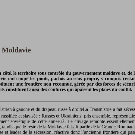
a) Moldavie
 côté, le territoire sous contrôle du gouvernement moldave et, de l’a
vie ont coupé les ponts, parfois au sens propre, y compris cert
stituent une frontière non reconnue, gérée par des forces de sécuri
ls constituent aussi des coutures qui apaisent les plaies du conflit.
La Transnistrie a fait séce
s russifiée et slavisée : Russes et Ukrainiens, pris ensemble, représenta
 soviétique de cette année-là. Le clivage remonte essentiellement à 
, tandis que le reste de la Moldavie faisait partie de la Grande Rouman
 et leader de la sécession, réactive donc l’ancienne frontière qui pass