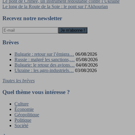
Navigation
Le pont de Crimée, un instrument redoutable contre l’Ukraine
Le long de la Route de la Soie : le pont sur l’Akhourian
de
l’article
Recevez notre newsletter
Brèves
Bulgarie : retour sur l’émigra…
06/08/2026
Russie : malgré les sanctions,…
05/08/2026
Bulgarie: le retour des avions…
04/08/2026
Ukraine : les agro-industriels…
03/08/2026
Toutes les brèves
Quel thème vous intéresse ?
Culture
Économie
Géopolitique
Politique
Société