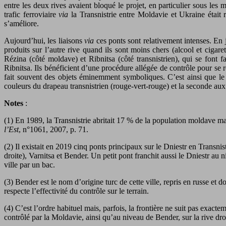
entre les deux rives avaient bloqué le projet, en particulier sous l
trafic ferroviaire
via
la Transnistrie entre Moldavie et Ukraine était r
s’améliore.
Aujourd’hui, les liaisons
via
ces ponts sont relativement intenses. En j
produits sur l’autre rive quand ils sont moins chers (alcool et ciga
Rézina (côté moldave) et Ribnitsa (côté transnistrien), qui se font
Ribnitsa. Ils bénéficient d’une procédure allégée de contrôle pour se 
fait souvent des objets éminemment symboliques. C’est ainsi que le 
couleurs du drapeau transnistrien (rouge-vert-rouge) et la seconde au
Notes
:
(1) En 1989, la Transnistrie abritait 17 % de la population moldave mai
l’Est
, n°1061, 2007, p. 71.
(2) Il existait en 2019 cinq ponts principaux sur le Dniestr en Trans
droite), Varnitsa et Bender. Un petit pont franchit aussi le Dniestr au 
ville par un bac.
(3) Bender est le nom d’origine turc de cette ville, repris en russe et 
respecte l’effectivité du contrôle sur le terrain.
(4) C’est l’ordre habituel mais, parfois, la frontière ne suit pas exac
contrôlé par la Moldavie, ainsi qu’au niveau de Bender, sur la rive droi