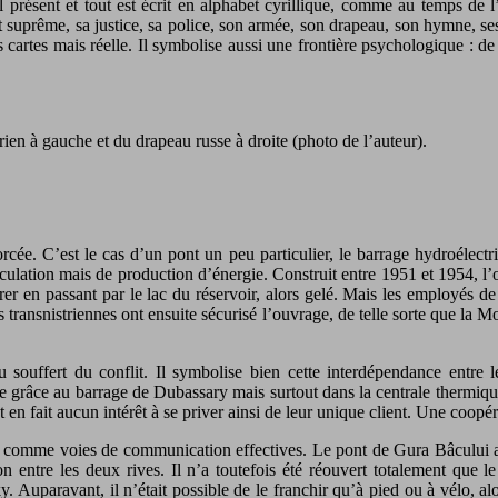
ul présent et tout est écrit en alphabet cyrillique, comme au temps de
prême, sa justice, sa police, son armée, son drapeau, son hymne, ses é
 cartes mais réelle. Il symbolise aussi une frontière psychologique : d
ien à gauche et du drapeau russe à droite (photo de l’auteur).
forcée. C’est le cas d’un pont un peu particulier, le barrage hydroélect
ulation mais de production d’énergie. Construit entre 1951 et 1954, l’ou
r en passant par le lac du réservoir, alors gelé. Mais les employés de 
s transnistriennes ont ensuite sécurisé l’ouvrage, de telle sorte que la M
 souffert du conflit. Il symbolise bien cette interdépendance entre 
te grâce au barrage de Dubassary mais surtout dans la centrale thermiqu
nt en fait aucun intérêt à se priver ainsi de leur unique client. Une coop
ts comme voies de communication effectives. Le pont de Gura Bâcului a
ation entre les deux rives. Il n’a toutefois été réouvert totalement qu
. Auparavant, il n’était possible de le franchir qu’à pied ou à vélo, al