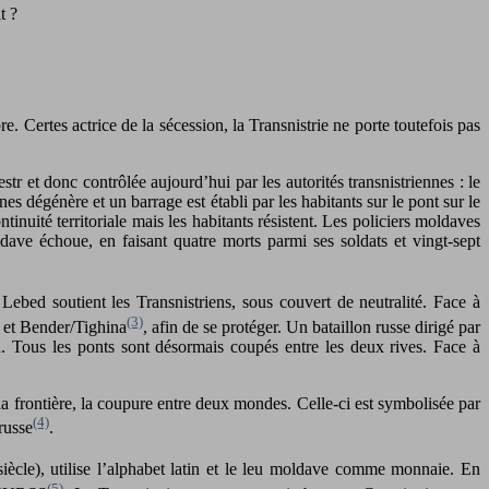
t ?
. Certes actrice de la sécession, la Transnistrie ne porte toutefois pas
tr et donc contrôlée aujourd’hui par les autorités transnistriennes : le
 dégénère et un barrage est établi par les habitants sur le pont sur le
tinuité territoriale mais les habitants résistent. Les policiers moldaves
dave échoue, en faisant quatre morts parmi ses soldats et vingt-sept
Lebed soutient les Transnistriens, sous couvert de neutralité. Face à
(3)
l et Bender/Tighina
, afin de se protéger. Un bataillon russe dirigé par
a. Tous les ponts sont désormais coupés entre les deux rives. Face à
t la frontière, la coupure entre deux mondes. Celle-ci est symbolisée par
(4)
russe
.
iècle), utilise l’alphabet latin et le leu moldave comme monnaie. En
(5)