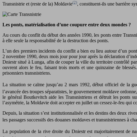
(2)
Transnistrie et (reste de la) Moldavie
, constituent-ils une barrière s
Les ponts, matérialisation d’une coupure entre deux mondes ?
Au cours du conflit du début des années 1990, les ponts entre Transnist
à elle seule la responsabilité de la destruction des ponts.
L’un des premiers incidents du conflit a bien eu lieu autour d’un pont,
2 novembre 1990, deux mois jour pour jour après la déclaration d’indép
Dniestr situé à Lunga, afin de couper la ville du territoire contrôlé pa
ouvrent alors le feu, faisant trois morts et une quinzaine de bless
prisonniers transnistriens.
La situation se calme jusqu’au 2 mars 1992, début officiel de la gu
l’avancée des troupes séparatistes, le gouvernement moldave ordonne, l
le général Boutkevitch aide les Transnistriens et détruit les ponts
l’asymétrie, la Moldavie doit accepter en juillet un cessez-le-feu qui 
Depuis, la situation s’est institutionnalisée et les destins des deux ri
les passages successifs des douanes moldaves et transnistriennes à cha
La population de la rive droite du Dniestr est majoritairement de na