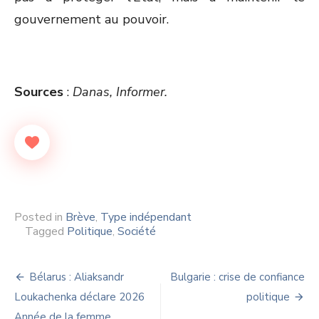
gouvernement au pouvoir.
Sources
:
Danas, Informer.
Posted in
Brève
,
Type indépendant
Tagged
Politique
,
Société
Navigation
Bélarus : Aliaksandr
Bulgarie : crise de confiance
de
Loukachenka déclare 2026
politique
Année de la femme