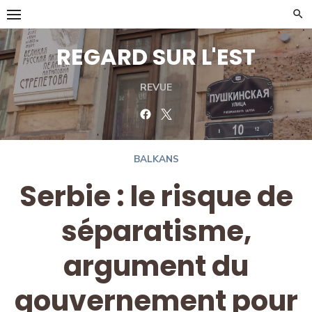
Skip
to
content
REGARD SUR L'EST
REVUE
Facebook
Twitter
BALKANS
Serbie : le risque de
séparatisme,
argument du
gouvernement pour