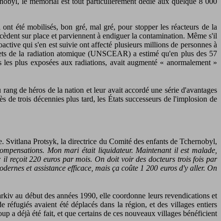
rnobyl, le mémorial est tout particulièrement dédié aux quelque 8 000
i ont été mobilisés, bon gré, mal gré, pour stopper les réacteurs de la
cèdent sur place et parviennent à endiguer la contamination. Même s'il
oactive qui s'en est suivie ont affecté plusieurs millions de personnes à
Effets de la radiation atomique (UNSCEAR) a estimé qu'en plus des 57
s les plus exposées aux radiations, avait augmenté « anormalement »
u rang de héros de la nation et leur avait accordé une série d'avantages
ès de trois décennies plus tard, les États successeurs de l'implosion de
. Svitlana Protsyk, la directrice du Comité des enfants de Tchernobyl,
ompensations. Mon mari était liquidateur. Maintenant il est malade,
: il reçoit 220 euros par mois. On doit voir des docteurs trois fois par
dernes et assistance efficace, mais ça coûte 1 200 euros d'y aller. On
arkiv au début des années 1990, elle coordonne leurs revendications et
 réfugiés avaient été déplacés dans la région, et des villages entiers
oup a déjà été fait, et que certains de ces nouveaux villages bénéficient