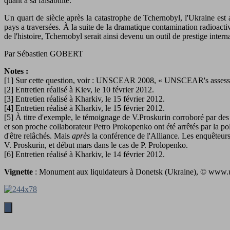
quant à sa faisabilité.
Un quart de siècle après la catastrophe de Tchernobyl, l'Ukraine est
pays a traversées. À la suite de la dramatique contamination radioacti
de l'histoire, Tchernobyl serait ainsi devenu un outil de prestige inter
Par Sébastien GOBERT
Notes :
[1] Sur cette question, voir : UNSCEAR 2008, « UNSCEAR's assessme
[2] Entretien réalisé à Kiev, le 10 février 2012.
[3] Entretien réalisé à Kharkiv, le 15 février 2012.
[4] Entretien réalisé à Kharkiv, le 15 février 2012.
[5] À titre d'exemple, le témoignage de V.Proskurin corroboré par des
et son proche collaborateur Petro Prokopenko ont été arrêtés par la pol
d'être relâchés. Mais
après
la conférence de l'Alliance. Les enquêteurs l
V. Proskurin, et début mars dans le cas de P. Prolopenko.
[6] Entretien réalisé à Kharkiv, le 14 février 2012.
Vignette
: Monument aux liquidateurs à Donetsk (Ukraine), © www.u