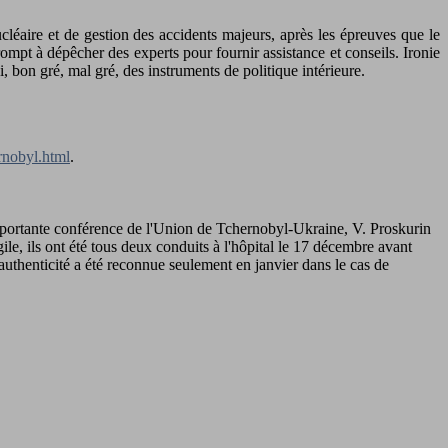
léaire et de gestion des accidents majeurs, après les épreuves que le
ompt à dépêcher des experts pour fournir assistance et conseils. Ironie
i, bon gré, mal gré, des instruments de politique intérieure.
rnobyl.html
.
importante conférence de l'Union de Tchernobyl-Ukraine, V. Proskurin
ile, ils ont été tous deux conduits à l'hôpital le 17 décembre avant
l'authenticité a été reconnue seulement en janvier dans le cas de