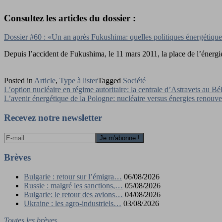
Consultez les articles du dossier :
Dossier #60 : «Un an après Fukushima: quelles politiques énergétique
Depuis l’accident de Fukushima, le 11 mars 2011, la place de l’énergie
Posted in
Article
,
Type à lister
Tagged
Société
Navigation
L’option nucléaire en régime autoritaire: la centrale d’Astravets au Bé
L’avenir énergétique de la Pologne: nucléaire versus énergies renouve
de
l’article
Recevez notre newsletter
Brèves
Bulgarie : retour sur l’émigra…
06/08/2026
Russie : malgré les sanctions,…
05/08/2026
Bulgarie: le retour des avions…
04/08/2026
Ukraine : les agro-industriels…
03/08/2026
Toutes les brèves