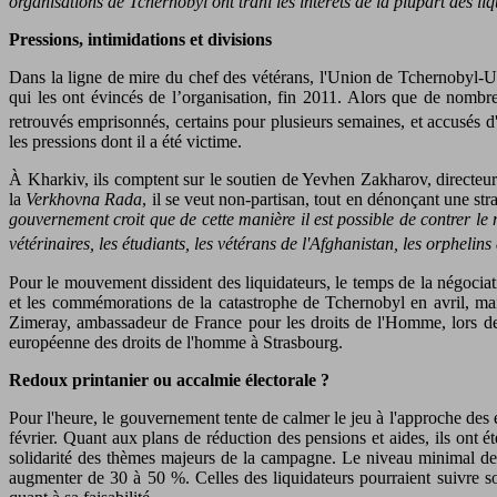
organisations de Tchernobyl ont trahi les intérêts de la plupart des
Pressions, intimidations et divisions
Dans la ligne de mire du chef des vétérans, l'Union de Tchernobyl-Ukra
qui les ont évincés de l’organisation, fin 2011. Alors que de nombr
retrouvés emprisonnés, certains pour plusieurs semaines, et accusés d'av
les pressions dont il a été victime.
À Kharkiv, ils comptent sur le soutien de Yevhen Zakharov, directeu
la
Verkhovna Rada
, il se veut non-partisan, tout en dénonçant une st
gouvernement croit que de cette manière il est possible de contrer le
vétérinaires, les étudiants, les vétérans de l'Afghanistan, les orpheli
Pour le mouvement dissident des liquidateurs, le temps de la négociatio
et les commémorations de la catastrophe de Tchernobyl en avril, mais 
Zimeray, ambassadeur de France pour les droits de l'Homme, lors de s
européenne des droits de l'homme à Strasbourg.
Redoux printanier ou accalmie électorale ?
Pour l'heure, le gouvernement tente de calmer le jeu à l'approche des 
février. Quant aux plans de réduction des pensions et aides, ils ont é
solidarité des thèmes majeurs de la campagne. Le niveau minimal des
augmenter de 30 à 50 %. Celles des liquidateurs pourraient suivre sou