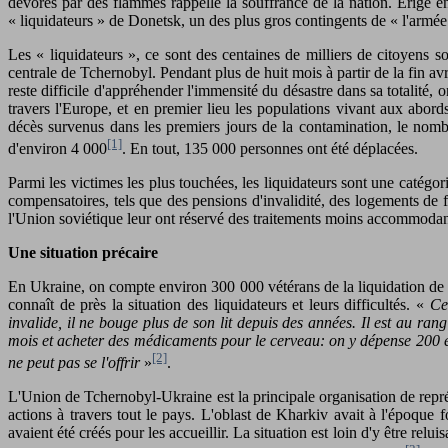
dévorés par des flammes rappelle la souffrance de la nation. Érigé e
« liquidateurs » de Donetsk, un des plus gros contingents de « l'armée »
Les « liquidateurs », ce sont des centaines de milliers de citoyens so
centrale de Tchernobyl. Pendant plus de huit mois à partir de la fin 
reste difficile d'appréhender l'immensité du désastre dans sa totalité, 
travers l'Europe, et en premier lieu les populations vivant aux abo
décès survenus dans les premiers jours de la contamination, le nom
[1]
d'environ 4 000
. En tout, 135 000 personnes ont été déplacées.
Parmi les victimes les plus touchées, les liquidateurs sont une catégor
compensatoires, tels que des pensions d'invalidité, des logements de fo
l'Union soviétique leur ont réservé des traitements moins accommodants
Une situation précaire
En Ukraine, on compte environ 300 000 vétérans de la liquidation de T
connaît de près la situation des liquidateurs et leurs difficultés. «
Ce
invalide, il ne bouge plus de son lit depuis des années. Il est au rang
mois et acheter des médicaments pour le cerveau: on y dépense 200 eur
[2]
ne peut pas se l'offrir
»
.
L'Union de Tchernobyl-Ukraine est la principale organisation de repré
actions à travers tout le pays. L'oblast de Kharkiv avait à l'époque 
avaient été créés pour les accueillir. La situation est loin d'y être re