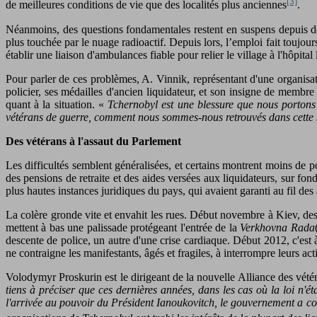
[3]
de meilleures conditions de vie que des localités plus anciennes
.
Néanmoins, des questions fondamentales restent en suspens depuis des 
plus touchée par le nuage radioactif. Depuis lors, l’emploi fait toujour
établir une liaison d'ambulances fiable pour relier le village à l'hôpital
Pour parler de ces problèmes, A. Vinnik, représentant d'une organisa
policier, ses médailles d'ancien liquidateur, et son insigne de memb
quant à la situation. «
Tchernobyl est une blessure que nous portons
vétérans de guerre, comment nous sommes-nous retrouvés dans cette s
Des vétérans à l'assaut du Parlement
Les difficultés semblent généralisées, et certains montrent moins d
des pensions de retraite et des aides versées aux liquidateurs, sur fon
plus hautes instances juridiques du pays, qui avaient garanti au fil de
La colère gronde vite et envahit les rues. Début novembre à Kiev, des 
mettent à bas une palissade protégeant l'entrée de la
Verkhovna Rada
descente de police, un autre d'une crise cardiaque. Début 2012, c'est
ne contraigne les manifestants, âgés et fragiles, à interrompre leurs act
Volodymyr Proskurin est le dirigeant de la nouvelle Alliance des vété
tiens à préciser que ces dernières années, dans les cas où la loi n'éta
l'arrivée au pouvoir du Président Ianoukovitch, le gouvernement a c