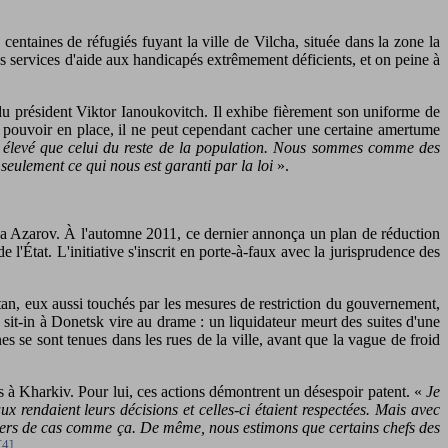
entaines de réfugiés fuyant la ville de Vilcha, située dans la zone la
 les services d'aide aux handicapés extrêmement déficients, et on peine à
du président Viktor Ianoukovitch. Il exhibe fièrement son uniforme de
u pouvoir en place, il ne peut cependant cacher une certaine amertume
us élevé que celui du reste de la population. Nous sommes comme des
eulement ce qui nous est garanti par la loi
».
la Azarov. À l'automne 2011, ce dernier annonça un plan de réduction
l'État. L'initiative s'inscrit en porte-à-faux avec la jurisprudence des
stan, eux aussi touchés par les mesures de restriction du gouvernement,
 sit-in à Donetsk vire au drame : un liquidateur meurt des suites d'une
 se sont tenues dans les rues de la ville, avant que la vague de froid
s à Kharkiv. Pour lui, ces actions démontrent un désespoir patent. «
Je
aux rendaient leurs décisions et celles-ci étaient respectées. Mais avec
liers de cas comme ça. De même, nous estimons que certains chefs des
[4]