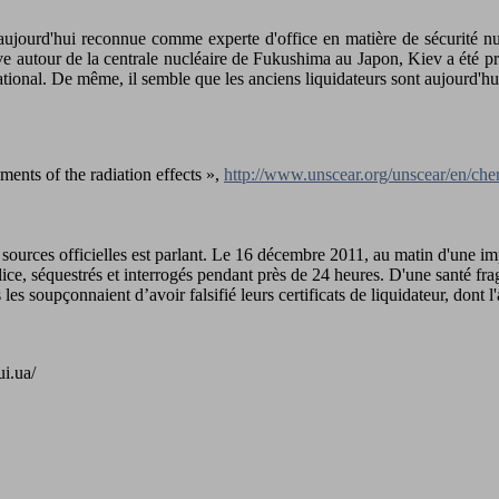
 aujourd'hui reconnue comme experte d'office en matière de sécurité nuc
ve autour de la centrale nucléaire de Fukushima au Japon, Kiev a été pr
national. De même, il semble que les anciens liquidateurs sont aujourd'hu
nts of the radiation effects »,
http://www.unscear.org/unscear/en/che
 sources officielles est parlant. Le 16 décembre 2011, au matin d'une 
ice, séquestrés et interrogés pendant près de 24 heures. D'une santé frag
es soupçonnaient d’avoir falsifié leurs certificats de liquidateur, dont 
i.ua/