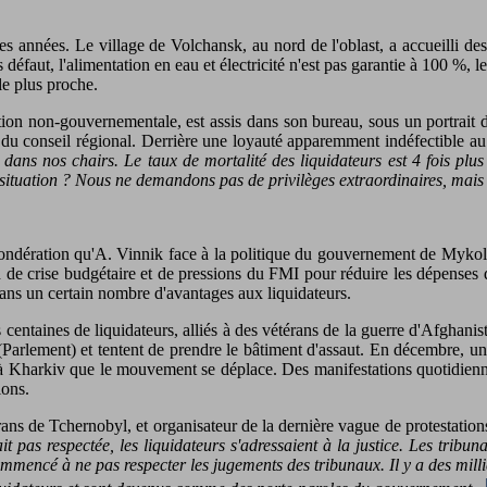
années. Le village de Volchansk, au nord de l'oblast, a accueilli des c
s défaut, l'alimentation en eau et électricité n'est pas garantie à 100 %,
 le plus proche.
tion non-gouvernementale, est assis dans son bureau, sous un portrait 
re du conseil régional. Derrière une loyauté apparemment indéfectible a
 dans nos chairs. Le taux de mortalité des liquidateurs est 4 fois pl
ituation ? Nous ne demandons pas de privilèges extraordinaires, mais s
e pondération qu'A. Vinnik face à la politique du gouvernement de Myko
d de crise budgétaire et de pressions du FMI pour réduire les dépenses de 
s ans un certain nombre d'avantages aux liquidateurs.
centaines de liquidateurs, alliés à des vétérans de la guerre d'Afghani
(Parlement) et tentent de prendre le bâtiment d'assaut. En décembre, un
 à Kharkiv que le mouvement se déplace. Des manifestations quotidiennes
ions.
rans de Tchernobyl, et organisateur de la dernière vague de protestation
it pas respectée, les liquidateurs s'adressaient à la justice. Les tribun
ommencé à ne pas respecter les jugements des tribunaux. Il y a des mil