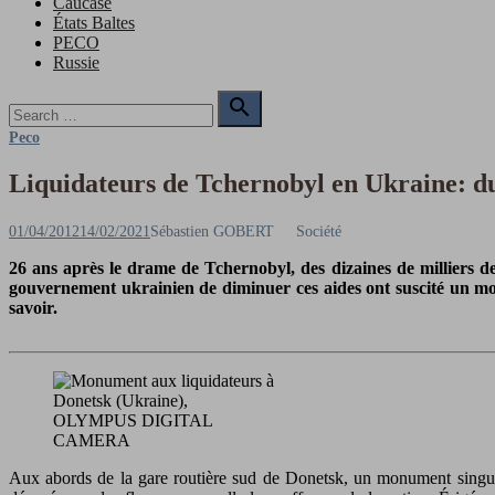
Caucase
États Baltes
PECO
Russie
Search

for:
Search
Peco
Liquidateurs de Tchernobyl en Ukraine: du 
Posted
Author
01/04/2012
14/02/2021
Sébastien GOBERT
Société
on
26 ans après le drame de Tchernobyl, des dizaines de milliers de
gouvernement ukrainien de diminuer ces aides ont suscité un mouv
savoir.
OLYMPUS DIGITAL
CAMERA
Aux abords de la gare routière sud de Donetsk, un monument singulie