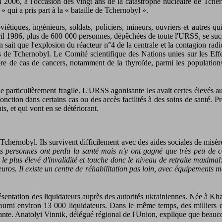
n 2006, à l'occasion des vingt ans de la catastrophe nucléaire de Tche
 qui a pris part à la « bataille de Tchernobyl ».
viétiques, ingénieurs, soldats, policiers, mineurs, ouvriers et autres qu
avril 1986, plus de 600 000 personnes, dépêchées de toute l'URSS, se suc
on sait que l'explosion du réacteur n°4 de la centrale et la contagion radi
rds de Tchernobyl. Le Comité scientifique des Nations unies sur les 
bre de cas de cancers, notamment de la thyroïde, parmi les population
ie particulièrement fragile. L'URSS agonisante les avait certes élevés a
nction dans certains cas ou des accès facilités à des soins de santé. Pr
, et qui vont en se détériorant.
chernobyl. Ils survivent difficilement avec des aides sociales de misère
s personnes ont perdu la santé mais n'y ont gagné que très peu de c
 le plus élevé d'invalidité et touche donc le niveau de retraite maximal
os. Il existe un centre de réhabilitation pas loin, avec équipements mo
sentation des liquidateurs auprès des autorités ukrainiennes. Née à Kh
fourni environ 13 000 liquidateurs. Dans le même temps, des milliers de
luisante. Anatolyi Vinnik, délégué régional de l'Union, explique que beauc