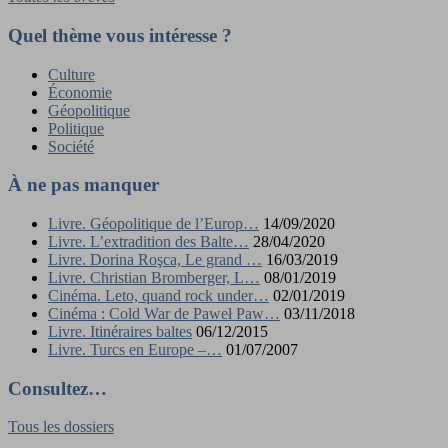
Quel thème vous intéresse ?
Culture
Économie
Géopolitique
Politique
Société
À ne pas manquer
Livre. Géopolitique de l’Europ…
14/09/2020
Livre. L’extradition des Balte…
28/04/2020
Livre. Dorina Roşca, Le grand …
16/03/2019
Livre. Christian Bromberger, L…
08/01/2019
Cinéma. Leto, quand rock under…
02/01/2019
Cinéma : Cold War de Paweł Paw…
03/11/2018
Livre. Itinéraires baltes
06/12/2015
Livre. Turcs en Europe –…
01/07/2007
Consultez…
Tous les dossiers