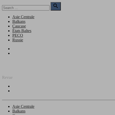
Skip
Search

to
for:
Search
content
Asie Centrale
Balkans
Caucase
États Baltes
PECO
Russie
Facebook
Twitter
REGARD SUR L'EST
Revue
Facebook
Twitter
Asie Centrale
Balkans