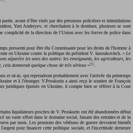
.
artie, avant d’être visés par des pressions policières et intimidations
ent, Yuri Andreyev, et cherchaient à le destituer, plusieurs se sont
e complicité de la direction de l’Union avec les forces de police dans
mps pressenti pour être élu Commissaire pour les droits de l'homme à
monte en Ukraine contre la politique du président V. Ianoukovitch. «
Le
s séparées les unes des autres: les enseignants, les agriculteurs, les
[6]
ent, cela donnerait quelque chose de très sérieux
»
.
ions et sit-in, qui reprendront probablement avec l'arrivée du printemps
raine et à l'étranger. V.Proskurin a ainsi reçu le soutien de François
rs juridiques épuisés en Ukraine, il compte bien se référer à la Cour
certains liquidateurs proches de V. Proskurin ont été abandonnées début
 un vaste effort dans le domaine social, faisant des retraites et de la
uros par mois. Les pensions des vétérans de guerre devraient bientôt
argent pour financer cette politique sociale, et l'incertitude demeure