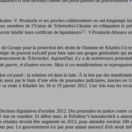
 liquidateurs et sont devenus comme des porte-paroles du gouvernement
»
ine. V. Proskurin et ses proches collaborateurs en ont longtemps fait p
eux membres de l’Union de Tchernobyl-Ukraine en critiquaient le présid
[5]
oir falsifié leurs certificats de liquidateurs
. V.Proskurin dénonce un
r du Groupe pour la protection des droits de l'homme de Kharkiv.Un te
ratégie du pouvoir exécutif pour faire taire une grogne généralisée qui 
 mouvement de Tchernobyl. Aujourd'hui, il y a de nombreuses protestation
ns de guerre, et d'autres encore. Mais si ces manifestations se regroupai
n est passé ; la solution est dans la lutte. À la fois par des manifestat
aussi par le biais d’une série de poursuites judiciaires, lancées en Uk
a visite à Kharkiv les 18 et 19 janvier 2012. Une fois tous les recou
élections législatives d'octobre 2012. Des poursuites en justice contre 
té mis en sourdine. Et début mars, le Président V.Ianoukovitch a annoncé
 retraites devrait être augmenté en 2013, pour atteindre environ 100 e
s peu. Le gouvernement n'a pas pour autant annoncé d'où serait tiré l'