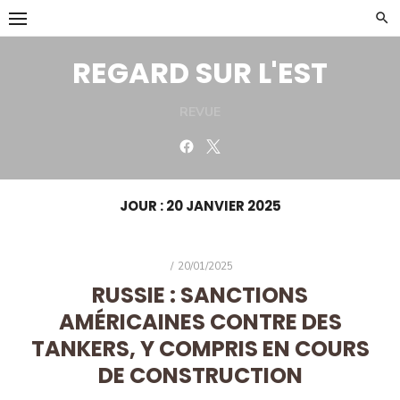
Skip
to
content
REGARD SUR L'EST
REVUE
Facebook
Twitter
JOUR :
20 JANVIER 2025
POSTED
20/01/2025
ON
RUSSIE : SANCTIONS
AMÉRICAINES CONTRE DES
TANKERS, Y COMPRIS EN COURS
DE CONSTRUCTION