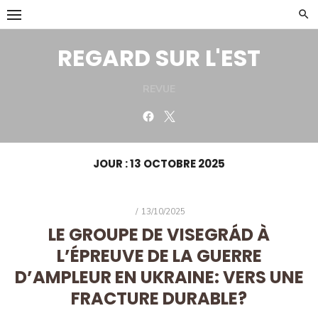
Skip
to
content
REGARD SUR L'EST
REVUE
Facebook
Twitter
JOUR :
13 OCTOBRE 2025
POSTED
13/10/2025
ON
LE GROUPE DE VISEGRÁD À
L’ÉPREUVE DE LA GUERRE
D’AMPLEUR EN UKRAINE: VERS UNE
FRACTURE DURABLE?