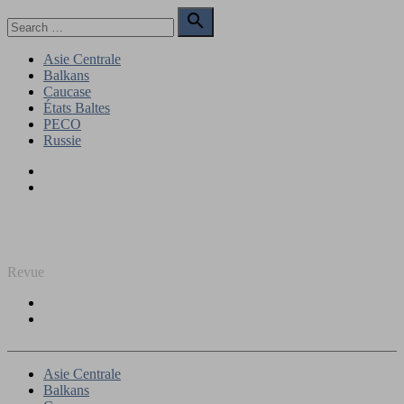
Skip
Search

to
for:
Search
content
Asie Centrale
Balkans
Caucase
États Baltes
PECO
Russie
Facebook
Twitter
REGARD SUR L'EST
Revue
Facebook
Twitter
Asie Centrale
Balkans