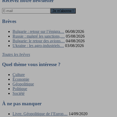
l’article
Recevez notre newsletter
Brèves
Bulgarie : retour sur l’émigra…
06/08/2026
Russie : malgré les sanctions,…
05/08/2026
Bulgarie: le retour des avions…
04/08/2026
Ukraine : les agro-industriels…
03/08/2026
Toutes les brèves
Quel thème vous intéresse ?
Culture
Économie
Géopolitique
Politique
Société
À ne pas manquer
Livre. Géopolitique de l’Europ…
14/09/2020