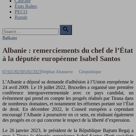
Caucase
États Baltes
PECO
Russie
Search

for:
Search
Balkans
Albanie : remerciements du chef de l’État
à la députée européenne Isabel Santos
Posted
Author
07/02/2023
05/02/2023
Stéphan Altasserre
Géopolitique
on
L’Albanie a déposé sa demande d'adhésion à l’Union européenne le
24 avril 2009. Le 19 juillet 2022, Bruxelles a organisé une première
conférence intergouvernementale avec ce pays candidat, un
évènement qui prend en compte les progrès réalisés par Tirana dans
de nombreux domaines, et notamment les réformes portant sur l’État
de droit. En décembre 2022, le Conseil européen a cependant
encouragé l’Albanie à poursuivre en ce sens, en réalisant également
des progrès en ce qui concerne le respect de la liberté d’expression.
Le 26 janvier 2023, le président de la République Bajram Begaj a
reçu à Tirana la députée européenne Isabel Santos (Parti socialiste