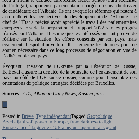
du Portugal), rapporteuse parlementaire chargée du suivi du dossier
de candidature de l’Albanie. Ils ont évoqué les réformes qui restent à
accomplir et les perspectives de développement de l’Albanie. Le
chef de l’État a précisé avoir apprécié le travail des parlementaires
européens lors de la préparation du rapport 2022 sur les progrès
réalisés par l’Albanie. Il estime que les intéressés ont fait preuve de
réalisme sur la situation, les efforts consentis par son pays, mais
également d’esprit d’ouverture. Il a remercié les députés pour ce
soutien nécessaire dans ce long processus de négociation en vue de
l’adhésion de son pays.
Évoquant l’invasion de l’Ukraine par la Fédération de Russie,
B. Begaj a assuré la députée de la poursuite de l’engagement de son
pays au côté de l’UE sur ce dossier, comme pour l’ensemble des
orientations de politique étrangère décidées par Bruxelles.
Sources
:
ATA, Albanian Daily News, Kosova press.
Posted in
Brève
,
Type indépendant
Tagged
Géopolitique
Navigation
Azerbaijani soft power in Europe, from darkness to light
Russie : face à la guerre d’Ukraine, un Japon intransigeant
de