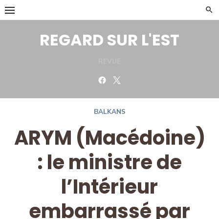
Skip
to
content
REGARD SUR L'EST
REVUE
Facebook
Twitter
BALKANS
ARYM (Macédoine)
: le ministre de
l’Intérieur
embarrassé par