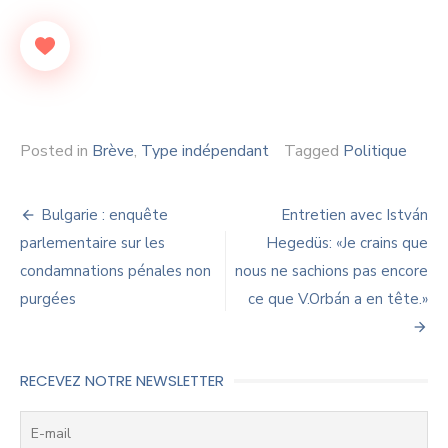
Posted in
Brève
,
Type indépendant
Tagged
Politique
Navigation
Bulgarie : enquête
Entretien avec István
de
parlementaire sur les
Hegedüs: «Je crains que
condamnations pénales non
nous ne sachions pas encore
l’article
purgées
ce que V.Orbán a en tête.»
RECEVEZ NOTRE NEWSLETTER