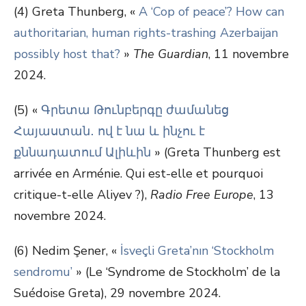
(4) Greta Thunberg, «
A ‘Cop of peace’? How can
authoritarian, human rights-trashing Azerbaijan
possibly host that?
»
The Guardian
, 11 novembre
2024.
(5) «
Գրետա Թունբերգը ժամանեց
Հայաստան․ ով է նա և ինչու է
քննադատում Ալիևին
» (Greta Thunberg est
arrivée en Arménie. Qui est-elle et pourquoi
critique-t-elle Aliyev ?),
Radio Free Europe
, 13
novembre 2024.
(6) Nedim Şener, «
İsveçli Greta’nın ‘Stockholm
sendromu’
» (Le ‘Syndrome de Stockholm’ de la
Suédoise Greta), 29 novembre 2024.