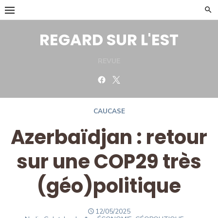
Skip
to
content
REGARD SUR L'EST
REVUE
Facebook
Twitter
CAUCASE
Azerbaïdjan : retour
sur une COP29 très
(géo)politique
POSTED
12/05/2025