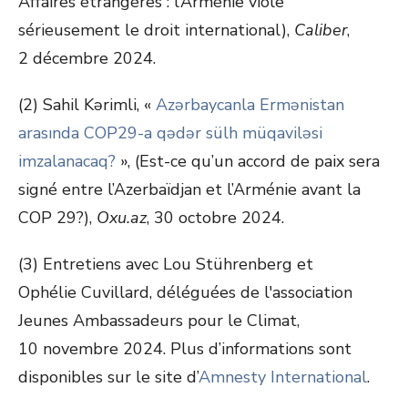
Affaires étrangères : l’Arménie viole
sérieusement le droit international),
Caliber
,
2 décembre 2024.
(2) Sahil Kərimli, «
Azərbaycanla Ermənistan
arasında COP29-a qədər sülh müqaviləsi
imzalanacaq?
», (Est-ce qu’un accord de paix sera
signé entre l’Azerbaïdjan et l’Arménie avant la
COP 29?),
Oxu.az
, 30 octobre 2024.
(3) Entretiens avec Lou Stührenberg et
Ophélie Cuvillard, déléguées de l'association
Jeunes Ambassadeurs pour le Climat,
10 novembre 2024. Plus d’informations sont
disponibles sur le site d’
Amnesty International
.