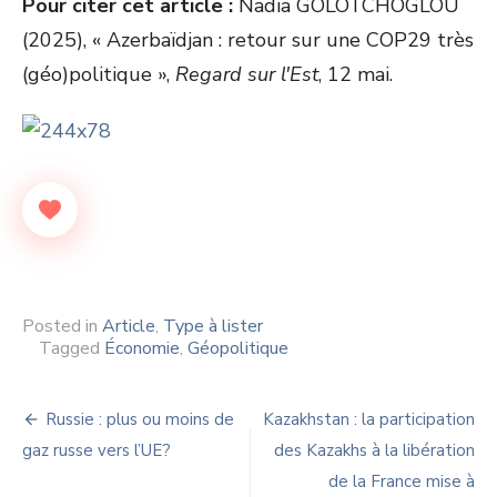
Pour citer cet article :
Nadia GOLOTCHOGLOU
(2025), « Azerbaïdjan : retour sur une COP29 très
(géo)politique »,
Regard sur l'Est
, 12 mai.
Posted in
Article
,
Type à lister
Tagged
Économie
,
Géopolitique
Navigation
Russie : plus ou moins de
Kazakhstan : la participation
de
gaz russe vers l’UE?
des Kazakhs à la libération
de la France mise à