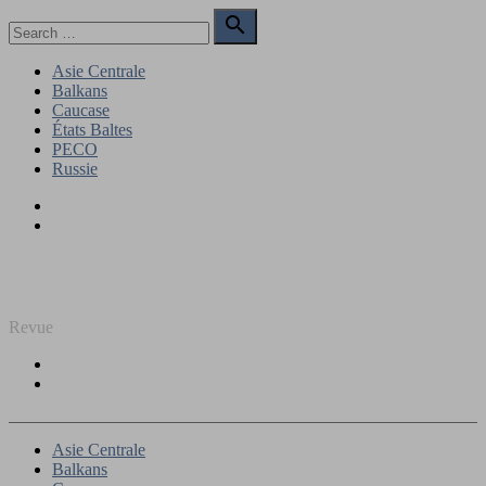
Skip
Search

to
for:
Search
content
Asie Centrale
Balkans
Caucase
États Baltes
PECO
Russie
Facebook
Twitter
REGARD SUR L'EST
Revue
Facebook
Twitter
Asie Centrale
Balkans