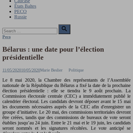
Caucase
États Baltes
PECO
Russie
Search

for:
Search
Peco
Bélarus : une date pour l’élection
présidentielle
Posted
Author
11/05/2020
10/05/2020
Marie Beslier
Politique
on
Le 8 mai 2020, la Chambre des représentants de l’Assemblée
nationale de la République du Bélarus a fixé la date de la prochaine
élection présidentielle : elle se tiendra le 9 août prochain. La
Commission électorale centrale (CEC) a immédiatement publié le
calendrier électoral. Les candidats devront déposer avant le 15 mai
les documents nécessaires auprès de la CEC afin d'enregistrer un
groupe d’initiative. Le 20 mai, des commissions territoriales devront
être créées, tandis que des commissions de bureaux de vote seront
établies jusqu’au 24 juin. Entre le 21 mai et le 19 juin, les candidats
seront nommés et les signatures récoltées. Le vote anticipé se