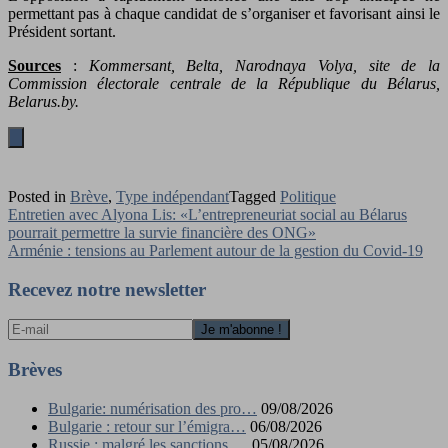
permettant pas à chaque candidat de s’organiser et favorisant ainsi le
Président sortant.
Sources
:
Kommersant, Belta, Narodnaya Volya, site de la
Commission électorale centrale de la République du Bélarus,
Belarus.by.
Posted in
Brève
,
Type indépendant
Tagged
Politique
Navigation
Entretien avec Alyona Lis: «L’entrepreneuriat social au Bélarus
pourrait permettre la survie financière des ONG»
de
Arménie : tensions au Parlement autour de la gestion du Covid-19
l’article
Recevez notre newsletter
Brèves
Bulgarie: numérisation des pro…
09/08/2026
Bulgarie : retour sur l’émigra…
06/08/2026
Russie : malgré les sanctions,…
05/08/2026