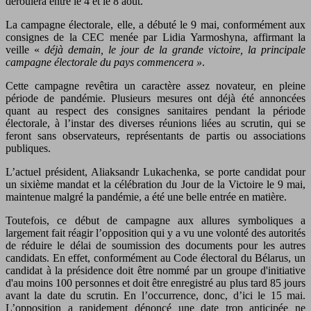
déroulera entre le 4 et le 8 août.
La campagne électorale, elle, a débuté le 9 mai, conformément aux
consignes de la CEC menée par Lidia Yarmoshyna, affirmant la
veille «
déjà demain, le jour de la grande victoire, la principale
campagne électorale du pays commencera »
.
Cette campagne revêtira un caractère assez novateur, en pleine
période de pandémie. Plusieurs mesures ont déjà été annoncées
quant au respect des consignes sanitaires pendant la période
électorale, à l’instar des diverses réunions liées au scrutin, qui se
feront sans observateurs, représentants de partis ou associations
publiques.
L’actuel président, Aliaksandr Lukachenka, se porte candidat pour
un sixième mandat et la célébration du Jour de la Victoire le 9 mai,
maintenue malgré la pandémie, a été une belle entrée en matière.
Toutefois, ce début de campagne aux allures symboliques a
largement fait réagir l’opposition qui y a vu une volonté des autorités
de réduire le délai de soumission des documents pour les autres
candidats. En effet, conformément au Code électoral du Bélarus, un
candidat à la présidence doit être nommé par un groupe d'initiative
d'au moins 100 personnes et doit être enregistré au plus tard 85 jours
avant la date du scrutin. En l’occurrence, donc, d’ici le 15 mai.
L’opposition a rapidement dénoncé une date trop anticipée ne