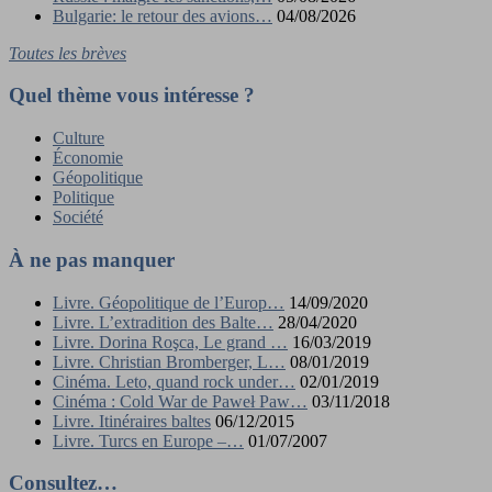
Bulgarie: le retour des avions…
04/08/2026
Toutes les brèves
Quel thème vous intéresse ?
Culture
Économie
Géopolitique
Politique
Société
À ne pas manquer
Livre. Géopolitique de l’Europ…
14/09/2020
Livre. L’extradition des Balte…
28/04/2020
Livre. Dorina Roşca, Le grand …
16/03/2019
Livre. Christian Bromberger, L…
08/01/2019
Cinéma. Leto, quand rock under…
02/01/2019
Cinéma : Cold War de Paweł Paw…
03/11/2018
Livre. Itinéraires baltes
06/12/2015
Livre. Turcs en Europe –…
01/07/2007
Consultez…