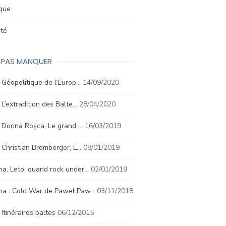
ique
été
E PAS MANQUER
. Géopolitique de l’Europ…
14/09/2020
. L’extradition des Balte…
28/04/2020
. Dorina Roşca, Le grand …
16/03/2019
. Christian Bromberger, L…
08/01/2019
a. Leto, quand rock under…
02/01/2019
ma : Cold War de Paweł Paw…
03/11/2018
. Itinéraires baltes
06/12/2015