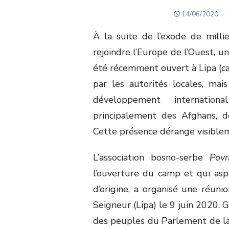
POSTED
14/06/2020
ON
À la suite de l’exode de milli
rejoindre l’Europe de l’Ouest, u
été récemment ouvert à Lipa (can
par les autorités locales, mai
développement internation
principalement des Afghans, de
Cette présence dérange visibleme
L’association bosno-serbe
Povr
l’ouverture du camp et qui asp
d’origine, a organisé une réuni
Seigneur (Lipa) le 9 juin 2020.
des peuples du Parlement de la