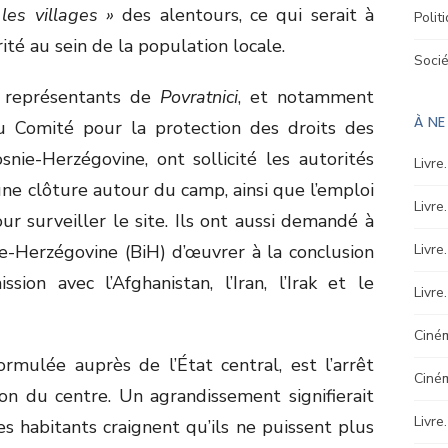
les villages »
des alentours, ce qui serait à
Polit
rité au sein de la population locale.
Soci
s représentants de
Povratnici
, et notamment
À N
du Comité pour la protection des droits des
nie-Herzégovine, ont sollicité les autorités
Livre
une clôture autour du camp, ainsi que l’emploi
Livre
r surveiller le site. Ils ont aussi demandé à
e-Herzégovine (BiH) d’œuvrer à la conclusion
Livre
sion avec l’Afghanistan, l’Iran, l’Irak et le
Livre
Ciném
mulée auprès de l’État central, est l’arrêt
Ciné
on du centre. Un agrandissement signifierait
Livre
s habitants craignent qu’ils ne puissent plus