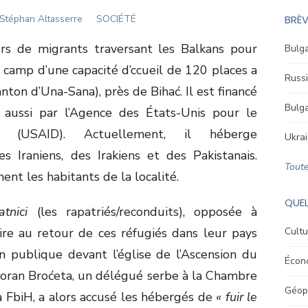
Author
Stéphan Altasserre
SOCIÉTÉ
BRÈV
ers de migrants traversant les Balkans pour
Bulga
n camp d’une capacité d’ccueil de 120 places a
Russi
ton d’Una-Sana), près de Bihać. Il est financé
Bulga
s aussi par l’Agence des États-Unis pour le
al (USAID). Actuellement, il héberge
Ukrai
s Iraniens, des Irakiens et des Pakistanais.
Toute
nt les habitants de la localité.
QUEL
atnici
(les rapatriés/reconduits), opposée à
ire au retour de ces réfugiés dans leur pays
Cultu
on publique devant l’église de l’Ascension du
Écon
 Goran Broćeta, un délégué serbe à la Chambre
Géopo
 FbiH, a alors accusé les hébergés de
« fuir le