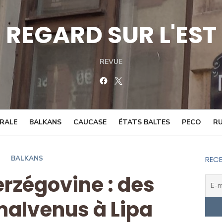
REGARD SUR L'EST
REVUE
Facebook
Twitter
TRALE
BALKANS
CAUCASE
ÉTATS BALTES
PECO
RU
BALKANS
RECE
rzégovine : des
malvenus à Lipa