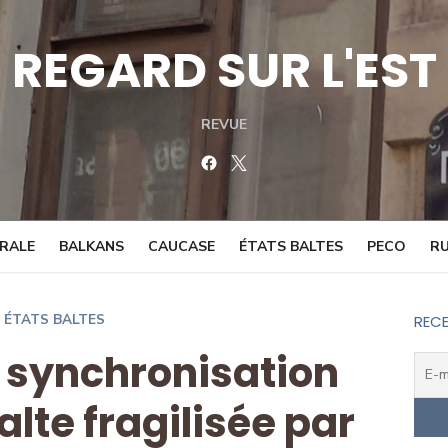
REGARD SUR L'EST
REVUE
Facebook
Twitter
TRALE
BALKANS
CAUCASE
ÉTATS BALTES
PECO
RU
ÉTATS BALTES
RECE
la synchronisation
alte fragilisée par