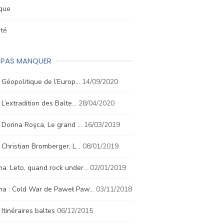
ique
été
E PAS MANQUER
. Géopolitique de l’Europ…
14/09/2020
. L’extradition des Balte…
28/04/2020
. Dorina Roşca, Le grand …
16/03/2019
. Christian Bromberger, L…
08/01/2019
a. Leto, quand rock under…
02/01/2019
ma : Cold War de Paweł Paw…
03/11/2018
. Itinéraires baltes
06/12/2015