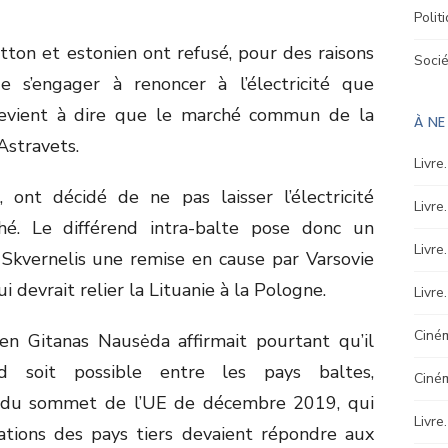
Polit
ton et estonien ont refusé, pour des raisons
Soci
 s’engager à renoncer à l’électricité que
revient à dire que le marché commun de la
À N
Astravets.
Livre
, ont décidé de ne pas laisser l’électricité
Livre
hé. Le différend intra-balte pose donc un
Livre
. Skvernelis une remise en cause par Varsovie
 devrait relier la Lituanie à la Pologne.
Livre
Ciném
ien Gitanas Nausėda affirmait pourtant qu’il
d soit possible entre les pays baltes,
Ciné
 du sommet de l’UE de décembre 2019, qui
Livre
lations des pays tiers devaient répondre aux