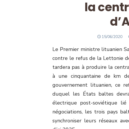
la cent
d’A
POSTED
15/06/2020
ON
Le Premier ministre lituanien Sa
contre le refus de la Lettonie d
tardera pas à produire la centra
à une cinquantaine de km de 
gouvernement lituanien, ce 
duquel les États baltes devr
électrique post-soviétique li
négociations, les trois pays b
synchroniser leurs réseaux ave