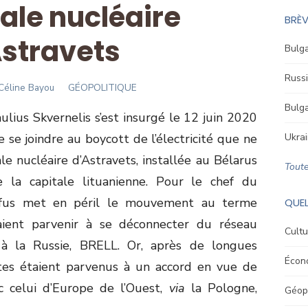
rale nucléaire
BRÈV
stravets
Bulga
Russi
Author
Céline Bayou
GÉOPOLITIQUE
Bulga
ulius Skvernelis s’est insurgé le 12 juin 2020
e se joindre au boycott de l’électricité que ne
Ukrai
le nucléaire d’Astravets, installée au Bélarus
Toute
la capitale lituanienne. Pour le chef du
refus met en péril le mouvement au terme
QUEL
aient parvenir à se déconnecter du réseau
Cultu
é à la Russie, BRELL. Or, après de longues
Écon
altes étaient parvenus à un accord en vue de
c celui d’Europe de l’Ouest,
via
la Pologne,
Géopo