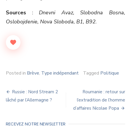
Sources
:
Dnevni Avaz, Slobodna Bosna,
Oslobojdenie, Nova Sloboda, B1, B92
.
Posted in
Brève
,
Type indépendant
Tagged
Politique
Navigation
Russie : Nord Stream 2
Roumanie : retour sur
de
lâché par l’Allemagne ?
l’extradition de l’homme
d’affaires Nicolae Popa
l’article
RECEVEZ NOTRE NEWSLETTER