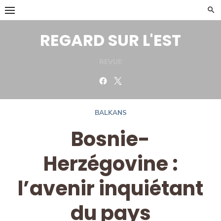
Skip
to
content
REGARD SUR L'EST
REVUE
Facebook
Twitter
BALKANS
Bosnie-
Herzégovine :
l’avenir inquiétant
du pays