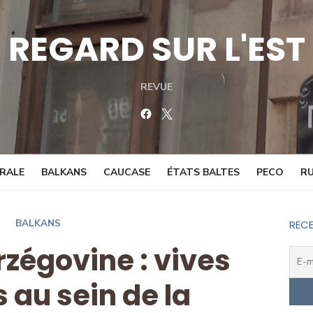
REGARD SUR L'EST
REVUE
Facebook
Twitter
TRALE
BALKANS
CAUCASE
ÉTATS BALTES
PECO
RU
BALKANS
RECE
zégovine : vives
 au sein de la