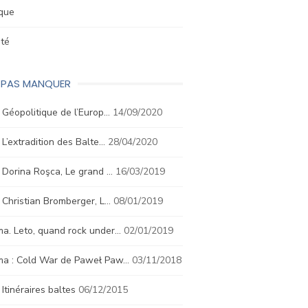
ique
été
E PAS MANQUER
. Géopolitique de l’Europ…
14/09/2020
. L’extradition des Balte…
28/04/2020
. Dorina Roşca, Le grand …
16/03/2019
. Christian Bromberger, L…
08/01/2019
a. Leto, quand rock under…
02/01/2019
ma : Cold War de Paweł Paw…
03/11/2018
. Itinéraires baltes
06/12/2015