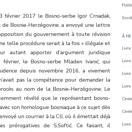
Polit
3 février 2017 le Bosno-serbe Igor Crnadak,
Soci
s de Bosnie-Herzégovine, a envoyé une lettre
l’opposition du gouvernement à toute révision
À N
’une telle procédure serait à la fois « illégale et
Livre
pour autant apporter d’argument juridique
8 février, le Bosno-serbe Mladen Ivanić, qui
Livre
résidence depuis novembre 2016, a vivement
Livre
 n’avait pas la compétence pour demander la
Livre
 procès au nom de la Bosnie-Herzégovine. Le
cemment révélé que le représentant bosno-
Ciném
e avec son homologue bosniaque à ce sujet dès
Ciné
 envoyé un courrier à la CIJ, où il émettait déjà
Livre
s prérogatives de S.Softić. Ce faisant, il