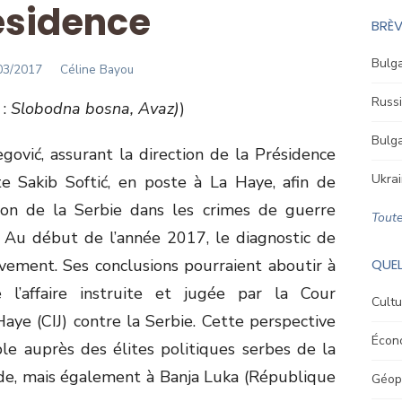
ésidence
BRÈV
Bulga
STED
Author
03/2017
Céline Bayou
Russi
 :
Slobodna bosna, Avaz)
)
Bulga
gović, assurant la direction de la Présidence
Ukrai
te Sakib Softić, en poste à La Haye, afin de
ation de la Serbie dans les crimes de guerre
Toute
 Au début de l’année 2017, le diagnostic de
èvement. Ses conclusions pourraient aboutir à
QUEL
l’affaire instruite et jugée par la Cour
Cultu
Haye (CIJ) contre la Serbie. Cette perspective
Écon
ble auprès des élites politiques serbes de la
de, mais également à Banja Luka (République
Géopo