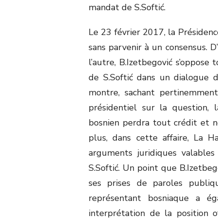
mandat de S.Softić.
Le 23 février 2017, la Présidenc
sans parvenir à un consensus. D’
l’autre, B.Izetbegović s’oppose 
de S.Softić dans un dialogue 
montre, sachant pertinemment
présidentiel sur la question, 
bosnien perdra tout crédit et n
plus, dans cette affaire, La 
arguments juridiques valables 
S.Softić. Un point que B.Izetbeg
ses prises de paroles publi
représentant bosniaque a éga
interprétation de la position 