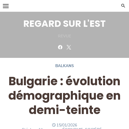
Skip
to
content
REGARD SUR L'EST
REVUE
Facebook
Twitter
BALKANS
Bulgarie : évolution
démographique en
demi-teinte
POSTED
15/01/2026