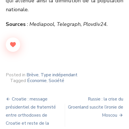
qui atténue ainsi la diminution de la population
nationale.
Sources
:
Mediapool, Telegraph, Plovdiv24.
Posted in
Brève
,
Type indépendant
Tagged
Économie
,
Société
Navigation
Croatie : message
Russie : la crise du
de
présidentiel de fraternité
Groenland suscite l’ironie de
entre orthodoxes de
Moscou
l’article
Croatie et reste de la