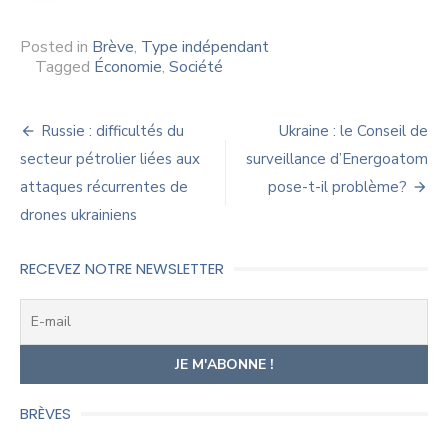
Posted in
Brève
,
Type indépendant
Tagged
Économie
,
Société
Navigation
Russie : difficultés du
Ukraine : le Conseil de
de
secteur pétrolier liées aux
surveillance d’Energoatom
attaques récurrentes de
pose-t-il problème?
l’article
drones ukrainiens
RECEVEZ NOTRE NEWSLETTER
BRÈVES