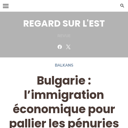
Skip
to
content
REGARD SUR L'EST
REVUE
Facebook
Twitter
BALKANS
Bulgarie :
l’immigration
économique pour
pallier les pénuries