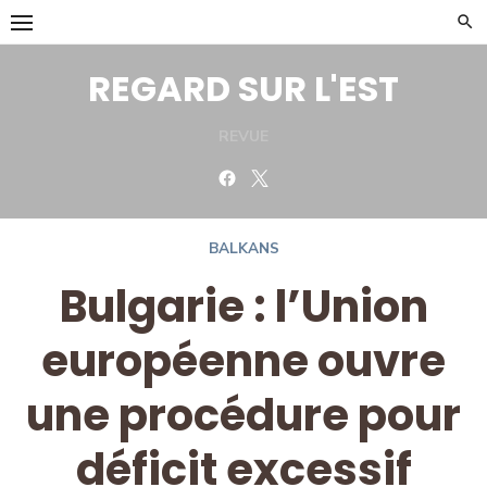
Skip
to
content
REGARD SUR L'EST
REVUE
Facebook
Twitter
BALKANS
Bulgarie : l’Union
européenne ouvre
une procédure pour
déficit excessif