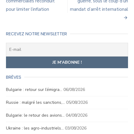
commerciales reconduit
guerre, sous le coup d’un
l’article
pour limiter l’inflation
mandat d’arrêt international
RECEVEZ NOTRE NEWSLETTER
BRÈVES
Bulgarie : retour sur l’émigra…
06/08/2026
Russie : malgré les sanctions,…
05/08/2026
Bulgarie: le retour des avions…
04/08/2026
Ukraine : les agro-industriels…
03/08/2026