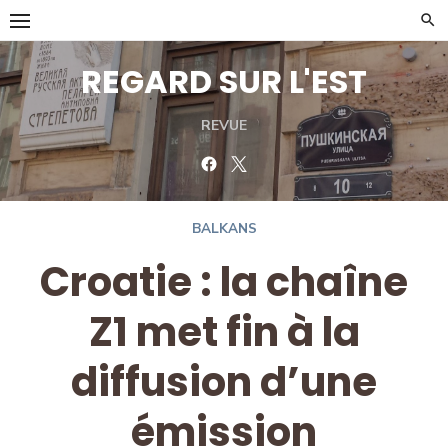
Skip
to
content
REGARD SUR L'EST
REVUE
Facebook
Twitter
BALKANS
Croatie : la chaîne
Z1 met fin à la
diffusion d’une
émission