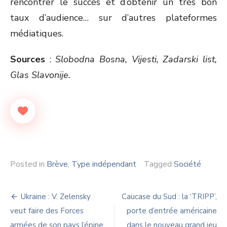
rencontrer le succès et d’obtenir un très bon
taux d’audience… sur d’autres plateformes
médiatiques.
Sources
:
Slobodna Bosna, Vijesti, Zadarski list,
Glas Slavonije.
Posted in
Brève
,
Type indépendant
Tagged
Société
Navigation
Ukraine : V. Zelensky
Caucase du Sud : la ‘TRIPP’,
de
veut faire des Forces
porte d’entrée américaine
armées de son pays l’épine
dans le nouveau grand jeu