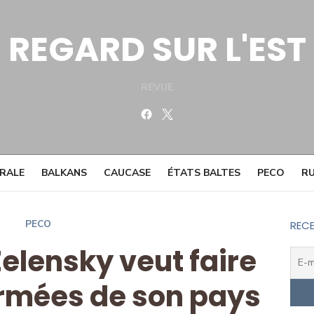
REGARD SUR L'EST
REVUE
Facebook
Twitter
TRALE
BALKANS
CAUCASE
ÉTATS BALTES
PECO
RU
PECO
RECE
Zelensky veut faire
rmées de son pays