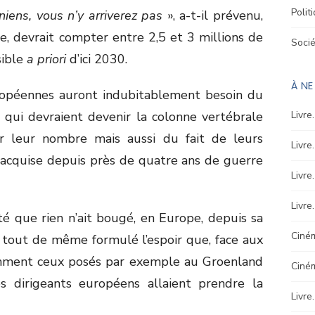
Polit
niens, vous n’y arriverez pas
», a-t-il prévenu,
e, devrait compter entre 2,5 et 3 millions de
Soci
sible
a priori
d’ici 2030.
À N
uropéennes auront indubitablement besoin du
, qui devraient devenir la colonne vertébrale
Livre
r leur nombre mais aussi du fait de leurs
Livre
 acquise depuis près de quatre ans de guerre
Livre
Livre
té que rien n’ait bougé, en Europe, depuis sa
Ciném
a tout de même formulé l’espoir que, face aux
amment ceux posés par exemple au Groenland
Ciné
es dirigeants européens allaient prendre la
Livre