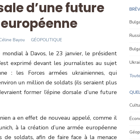
sale d’une future
BRÈV
 européenne
Bulga
Russi
Author
Céline Bayou
GÉOPOLITIQUE
Bulga
mondial à Davos, le 23 janvier, le président
est exprimé devant les journalistes au sujet
Ukrai
ne : les Forces armées ukrainiennes, qui
Toute
nviron un million de soldats (ils seraient plus
vraient former l’épine dorsale d’une future
QUEL
Cultu
ainien a en effet de nouveau appelé, comme il
Écon
Munich, à la création d’une armée européenne
Géopo
 de soldats, afin de faire face à la menace