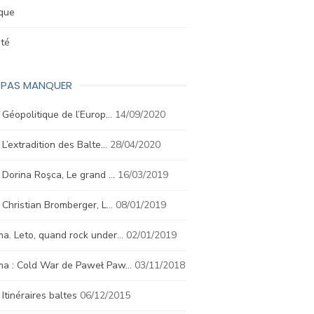
ique
été
E PAS MANQUER
. Géopolitique de l’Europ…
14/09/2020
. L’extradition des Balte…
28/04/2020
. Dorina Roşca, Le grand …
16/03/2019
. Christian Bromberger, L…
08/01/2019
a. Leto, quand rock under…
02/01/2019
ma : Cold War de Paweł Paw…
03/11/2018
. Itinéraires baltes
06/12/2015