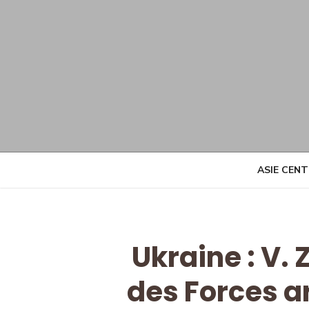
Skip
to
content
ASIE CEN
Ukraine : V. 
des Forces a