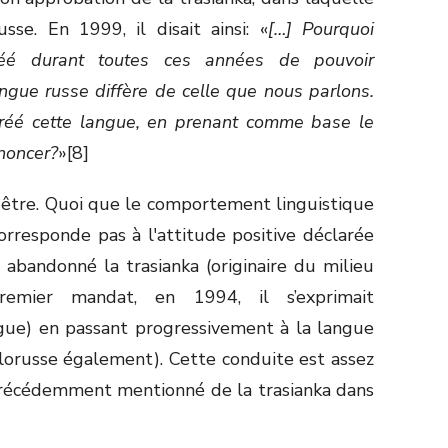
usse. En 1999, il disait ainsi: «
[…] Pourquoi
éé durant toutes ces années de pouvoir
angue russe diffère de celle que nous parlons.
créé cette langue, en prenant comme base le
enoncer?
»[8]
d'être. Quoi que le comportement linguistique
rresponde pas à l'attitude positive déclarée
et abandonné la trasianka (originaire du milieu
emier mandat, en 1994, il s’exprimait
gue) en passant progressivement à la langue
iélorusse également). Cette conduite est assez
précédemment mentionné de la trasianka dans