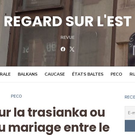
REGARD SUR L'EST
REVUE
Facebook
Twitter
TRALE
BALKANS
CAUCASE
ÉTATS BALTES
PECO
RU
PECO
RECE
ur la trasianka ou
du mariage entre le