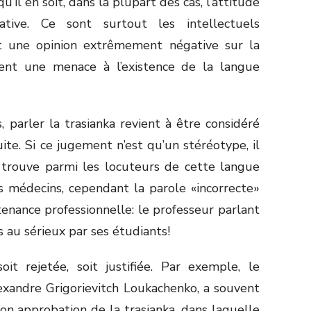
’il en soit, dans la plupart des cas, l’attitude
ative. Ce sont surtout les intellectuels
t une opinion extrêmement négative sur la
oient une menace à l’existence de la langue
parler la trasianka revient à être considéré
e. Si ce jugement n’est qu’un stéréotype, il
n trouve parmi les locuteurs de cette langue
s médecins, cependant la parole «incorrecte»
rtenance professionnelle: le professeur parlant
s au sérieux par ses étudiants!
it rejetée, soit justifiée. Par exemple, le
exandre Grigorievitch Loukachenko, a souvent
son approbation de la trasianka, dans laquelle