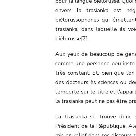
pour la langue biélorusse. Quoi qu
envers la trasianka est nég
biélorussophones qui émetten
trasianka, dans laquelle ils v
biélorusse[7].
Aux yeux de beaucoup de gens, 
comme une personne peu instruit
très constant. Et, bien que l’o
des docteurs ès sciences ou de
l’emporte sur le titre et l'appa
la trasianka peut ne pas être pri
La trasianka se trouve donc so
Président de la République, Al
mis en relief dans ses discours 