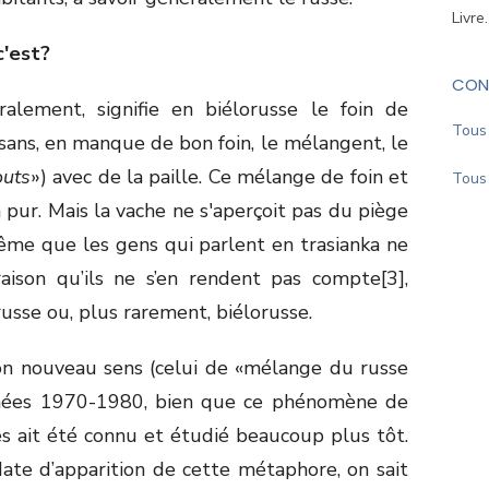
Livre
c'est?
CON
ralement, signifie en biélorusse le foin de
Tous 
sans, en manque de bon foin, le mélangent, le
outs
») avec de la paille. Ce mélange de foin et
Tous 
n pur. Mais la vache ne s'aperçoit pas du piège
ême que les gens qui parlent en trasianka ne
aison qu’ils ne s’en rendent pas compte[3],
russe ou, plus rarement, biélorusse.
n nouveau sens (celui de «mélange du russe
nnées 1970-1980, bien que ce phénomène de
s ait été connu et étudié beaucoup plus tôt.
 date d’apparition de cette métaphore, on sait