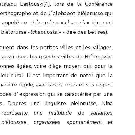
slaou Lastouski[4], lors de la Conférence
’orthographe et de l`alphabet biélorusse qui
a appelé ce phénomène «
tchaounia
» (du mot
 biélorusse «
tchaoupstsi
» - dire des bêtises).
quent dans les petites villes et les villages.
ussi dans les grandes villes de Biélorussie,
onnes âgées, voire d'âge moyen, qui, pour la
lieu rural. Il est important de noter que la
manière rigide, avec ses normes et ses règles;
des d`expression qui se caractérise par une
s. D'après une linguiste biélorusse, Nina
 représente une multitude de variantes
biélorusse, organisées spontanément et