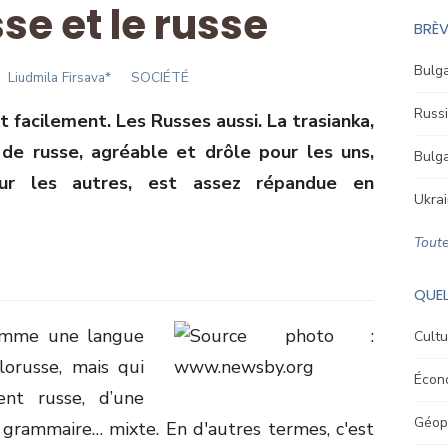
se et le russe
BRÈV
Bulga
Author
Liudmila Firsava*
SOCIÉTÉ
Russi
 facilement. Les Russes aussi. La trasianka,
de russe, agréable et drôle pour les uns,
Bulga
our les autres, est assez répandue en
Ukrai
Toute
QUEL
comme une langue
Cultu
lorusse, mais qui
Écon
ent russe, d’une
Géopo
 grammaire… mixte. En d'autres termes, c'est