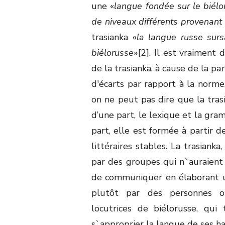
une «
langue fondée sur le biél
de niveaux différents provenant
trasianka «
la langue russe surs
biélorusse
»[2]. Il est vraiment 
de la trasianka, à cause de la 
d'écarts par rapport à la norm
on ne peut pas dire que la tras
d’une part, le lexique et la gra
part, elle est formée à partir
littéraires stables. La trasianka,
par des groupes qui n`auraient
de communiquer en élaborant 
plutôt par des personnes or
locutrices de biélorusse, qui 
s`approprier la langue de ses ha