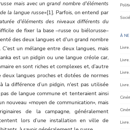
orusse mais avec un grand nombre d'éléments
Polit
 de la langue russe
»[1]. Parfois, on entend par
Soci
aturée d'éléments des niveaux différents du
difficile de fixer la base –russe ou biélorusse–
À N
parenté des deux langues et d'un grand nombre
Livre
e. C'est un mélange entre deux langues, mais
ianka est un pidgin ou une langue créole car,
Livre
mmaire en sont riches et complexes et, d’autre
Livre
 de deux langues proches et dotées de normes
 à la différence d’un pidgin, n'est pas utilisée
Livre
 pas de langue commune et tenteraient ainsi
Ciném
un nouveau «moyen de communication», mais
Ciné
iginaires de la campagne, généralement
tentent lors d’une installation en ville de
Livre
bitants, à savoir généralement le russe.