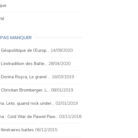
ique
été
E PAS MANQUER
. Géopolitique de l’Europ…
14/09/2020
. L’extradition des Balte…
28/04/2020
. Dorina Roşca, Le grand …
16/03/2019
. Christian Bromberger, L…
08/01/2019
a. Leto, quand rock under…
02/01/2019
ma : Cold War de Paweł Paw…
03/11/2018
. Itinéraires baltes
06/12/2015