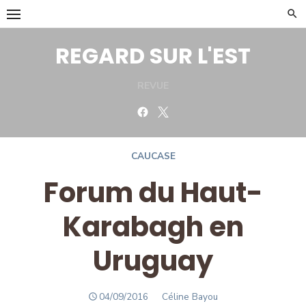
Skip
to
content
REGARD SUR L'EST
REVUE
Facebook
Twitter
CAUCASE
Forum du Haut-
Karabagh en
Uruguay
POSTED
Author
04/09/2016
Céline Bayou