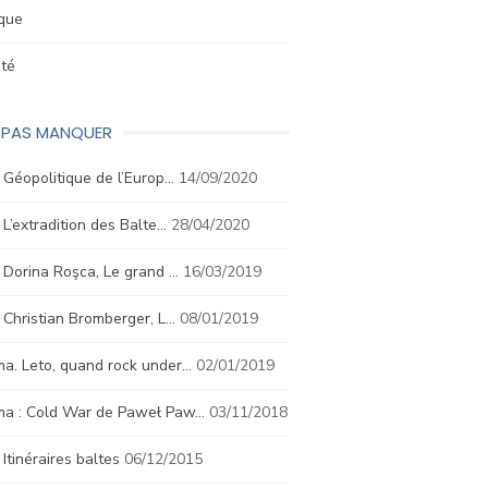
ique
été
E PAS MANQUER
. Géopolitique de l’Europ…
14/09/2020
. L’extradition des Balte…
28/04/2020
. Dorina Roşca, Le grand …
16/03/2019
. Christian Bromberger, L…
08/01/2019
a. Leto, quand rock under…
02/01/2019
ma : Cold War de Paweł Paw…
03/11/2018
. Itinéraires baltes
06/12/2015