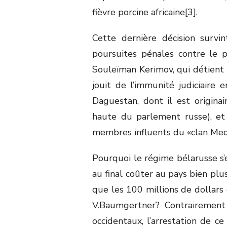
fièvre porcine africaine[3].
Cette dernière décision survi
poursuites pénales contre le pri
Souleïman Kerimov, qui détient 
jouit de l’immunité judiciaire 
Daguestan, dont il est origina
haute du parlement russe), et 
membres influents du «clan Med
Pourquoi le régime bélarusse s’e
au final coûter au pays bien p
que les 100 millions de dollars 
V.Baumgertner? Contrairement 
occidentaux, l’arrestation de c