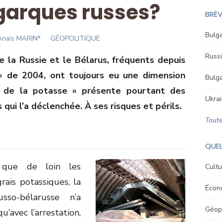
igarques russes?
BRÈV
Bulga
uthor
Anaïs MARIN*
GÉOPOLITIQUE
Russi
e la Russie et le Bélarus, fréquents depuis
» de 2004, ont toujours eu une dimension
Bulga
re de la potasse » présente pourtant des
Ukrai
us qui l’a déclenchée. À ses risques et périls.
Toute
QUEL
 que de loin les
Cultu
ais potassiques, la
Écon
so-bélarusse n’a
Géopo
u’avec l’arrestation,