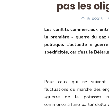
pas les ol
POSTED
A
15/10/2013
ON
Les conflits commerciaux entr
la première « guerre du gaz 
politique. L’actuelle « guer
spécificités, car c’est le Bélar
Pour ceux qui ne suivent
fluctuations du marché des engr
«guerre de la potasse» rus
commencé à faire parler d’elle q