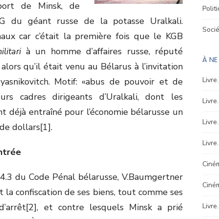
port de Minsk, de
Polit
G du géant russe de la potasse Uralkali.
Soci
rnaux car c’était la première fois que le KGB
litari
à un homme d’affaires russe, réputé
À N
lors qu’il était venu au Bélarus à l’invitation
Livre
yasnikovitch. Motif: «abus de pouvoir et de
eurs cadres dirigeants d’Uralkali, dont les
Livre
nt déjà entraîné pour l’économie bélarusse un
Livre
e dollars[1].
Livre
entrée
Ciném
 424.3 du Code Pénal bélarusse, V.Baumgertner
Ciné
et la confiscation de ses biens, tout comme ses
’arrêt[2], et contre lesquels Minsk a prié
Livre