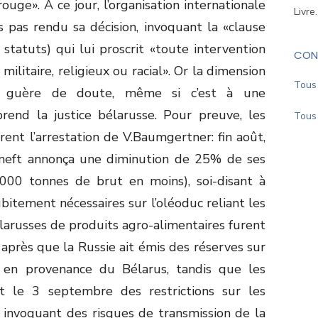
ouge». À ce jour, l’organisation internationale
Livre
s pas rendu sa décision, invoquant la «clause
 statuts) qui lui proscrit «toute intervention
CON
 militaire, religieux ou racial». Or la dimension
Tous 
ait guère de doute, même si c’est à une
rend la justice bélarusse. Pour preuve, les
Tous 
rent l’arrestation de V.Baumgertner: fin août,
nsneft annonça une diminution de 25% de ses
0.000 tonnes de brut en moins), soi-disant à
bitement nécessaires sur l’oléoduc reliant les
larusses de produits agro-alimentaires furent
après que la Russie ait émis des réserves sur
rs en provenance du Bélarus, tandis que les
ent le 3 septembre des restrictions sur les
 invoquant des risques de transmission de la