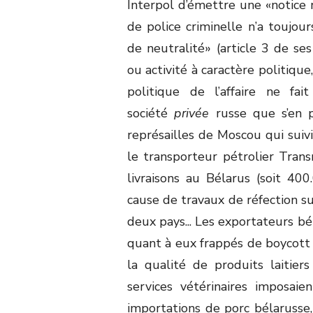
Interpol d’émettre une «notice r
de police criminelle n’a toujour
de neutralité» (article 3 de ses
ou activité à caractère politique,
politique de l’affaire ne f
société
privée
russe que s’en p
représailles de Moscou qui suivi
le transporteur pétrolier Tra
livraisons au Bélarus (soit 40
cause de travaux de réfection su
deux pays... Les exportateurs bé
quant à eux frappés de boycott 
la qualité de produits laitie
services vétérinaires imposai
importations de porc bélarusse,