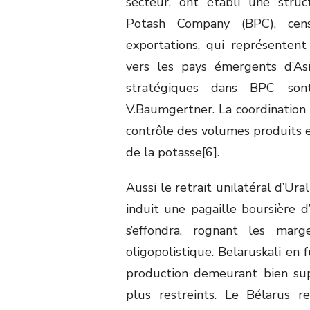
secteur, ont établi une struc
Potash Company (BPC), cen
exportations, qui représenten
vers les pays émergents d’Asi
stratégiques dans BPC sont
V.Baumgertner. La coordination
contrôle des volumes produits 
de la potasse[6].
Aussi le retrait unilatéral d’Ura
induit une pagaille boursière 
s’effondra, rognant les mar
oligopolistique. Belaruskali en 
production demeurant bien sup
plus restreints. Le Bélarus r