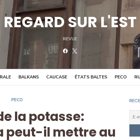
REGARD SUR L'EST
REVUE
Facebook
Twitter
TRALE
BALKANS
CAUCASE
ÉTATS BALTES
PECO
RU
PECO
RECE
de la potasse:
peut-il mettre au