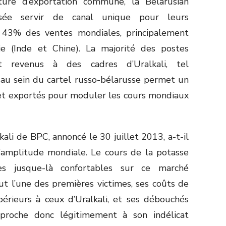
ture d’exportation commune, la Belarusian
sée servir de canal unique pour leurs
t 43% des ventes mondiales, principalement
e (Inde et Chine). La majorité des postes
 revenus à des cadres d’Uralkali, tel
 au sein du cartel russo-bélarusse permet un
et exportés pour moduler les cours mondiaux
lkali de BPC, annoncé le 30 juillet 2013, a-t-il
d’amplitude mondiale. Le cours de la potasse
ges jusque-là confortables sur ce marché
fut l’une des premières victimes, ses coûts de
érieurs à ceux d’Uralkali, et ses débouchés
eproche donc légitimement à son indélicat