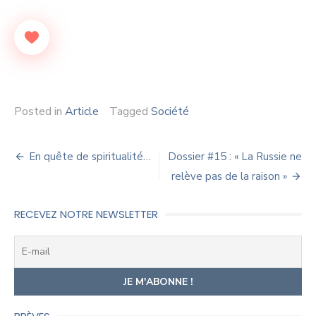
Posted in
Article
Tagged
Société
Navigation
En quête de spiritualité…
Dossier #15 : « La Russie ne
de
relève pas de la raison »
l’article
RECEVEZ NOTRE NEWSLETTER