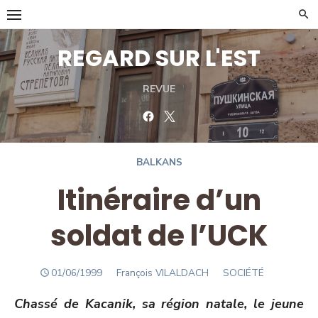
Skip
to
content
REGARD SUR L'EST
REVUE
Facebook
Twitter
BALKANS
Itinéraire d’un
soldat de l’UCK
POSTED
Author
01/06/1999
François VILALDACH
SOCIÉTÉ
ON
Chassé de Kacanik, sa région natale, le jeune