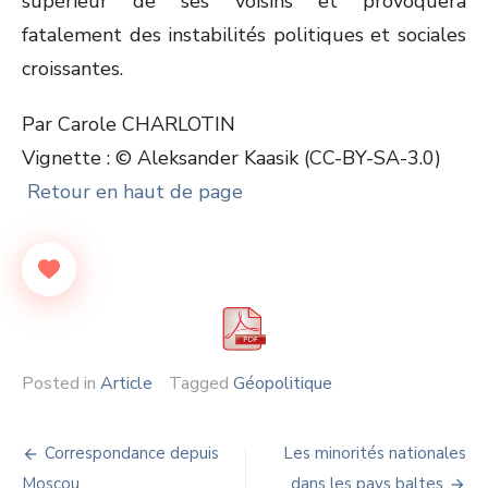
supérieur de ses voisins et provoquera
fatalement des instabilités politiques et sociales
croissantes.
Par Carole CHARLOTIN
Vignette : © Aleksander Kaasik (CC-BY-SA-3.0)
Retour en haut de page
Posted in
Article
Tagged
Géopolitique
Navigation
Correspondance depuis
Les minorités nationales
Moscou
dans les pays baltes