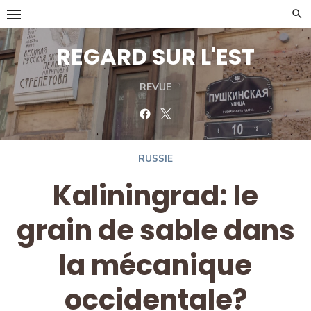
Skip
to
content
REGARD SUR L'EST
REVUE
Facebook
Twitter
RUSSIE
Kaliningrad: le
grain de sable dans
la mécanique
occidentale?