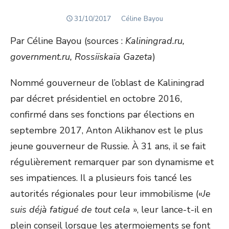
POSTED
Author
31/10/2017
Céline Bayou
ON
Par Céline Bayou (sources :
Kaliningrad.ru,
government.ru, Rossiïskaïa Gazeta
)
Nommé gouverneur de l’oblast de Kaliningrad
par décret présidentiel en octobre 2016,
confirmé dans ses fonctions par élections en
septembre 2017, Anton Alikhanov est le plus
jeune gouverneur de Russie. À 31 ans, il se fait
régulièrement remarquer par son dynamisme et
ses impatiences. Il a plusieurs fois tancé les
autorités régionales pour leur immobilisme («
Je
suis déjà fatigué de tout cela
», leur lance-t-il en
plein conseil lorsque les atermoiements se font