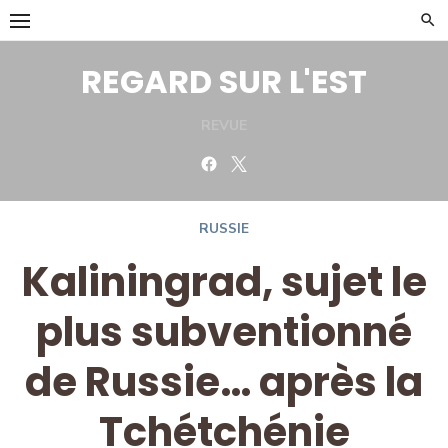
Skip
to
content
REGARD SUR L'EST
REVUE
Facebook
Twitter
RUSSIE
Kaliningrad, sujet le
plus subventionné
de Russie… après la
Tchétchénie