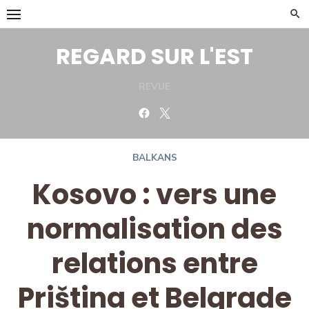
Skip
to
content
REGARD SUR L'EST
REVUE
Facebook
Twitter
BALKANS
Kosovo : vers une
normalisation des
relations entre
Priština et Belgrade