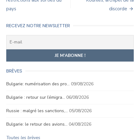
de
restrictions aux sorties du
Kouriles, archipel de la
pays
discorde
l’article
RECEVEZ NOTRE NEWSLETTER
BRÈVES
Bulgarie: numérisation des pro…
09/08/2026
Bulgarie : retour sur l’émigra…
06/08/2026
Russie : malgré les sanctions,…
05/08/2026
Bulgarie: le retour des avions…
04/08/2026
Toutes les brèves