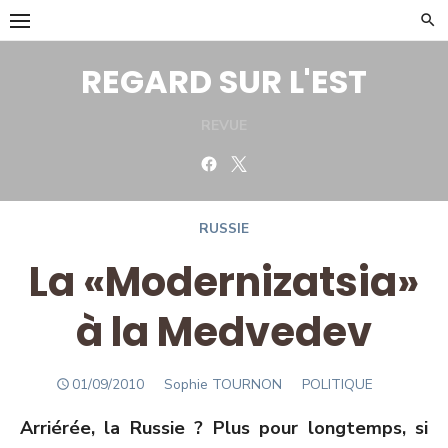
Skip
to
content
REGARD SUR L'EST
REVUE
Facebook
Twitter
RUSSIE
La «Modernizatsia»
à la Medvedev
POSTED
Author
01/09/2010
Sophie TOURNON
POLITIQUE
ON
Arriérée, la Russie ? Plus pour longtemps, si