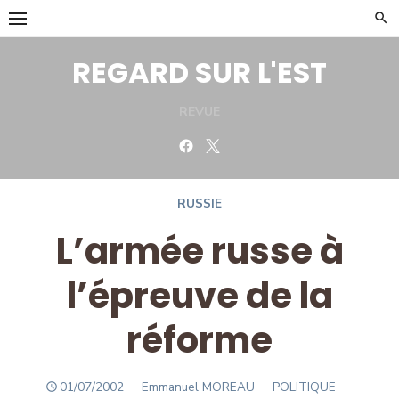
Skip
to
content
REGARD SUR L'EST
REVUE
Facebook
Twitter
RUSSIE
L’armée russe à
l’épreuve de la
réforme
POSTED
Author
01/07/2002
Emmanuel MOREAU
POLITIQUE