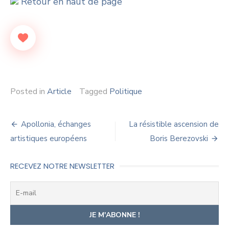
Retour en haut de page
Posted in
Article
Tagged
Politique
Navigation
Apollonia, échanges
La résistible ascension de
de
artistiques européens
Boris Berezovski
l’article
RECEVEZ NOTRE NEWSLETTER